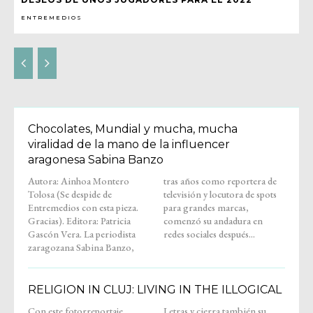
ENTREMEDIOS
Chocolates, Mundial y mucha, mucha
viralidad de la mano de la influencer
aragonesa Sabina Banzo
Autora: Ainhoa Montero
tras años como reportera de
Tolosa (Se despide de
televisión y locutora de spots
Entremedios con esta pieza.
para grandes marcas,
Gracias). Editora: Patricia
comenzó su andadura en
Gascón Vera. La periodista
redes sociales después...
zaragozana Sabina Banzo,
RELIGION IN CLUJ: LIVING IN THE ILLOGICAL
Con este fotorreportaje,
Letras y cierra también su