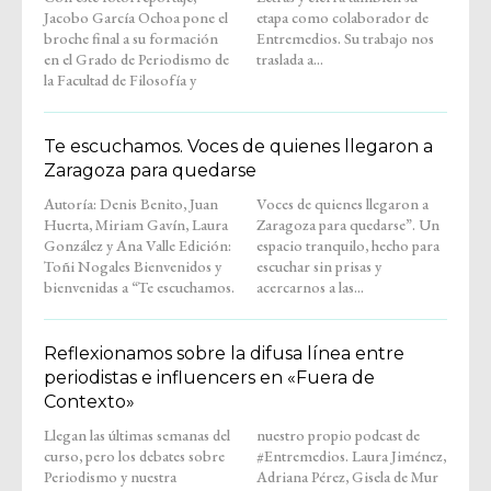
Jacobo García Ochoa pone el
etapa como colaborador de
broche final a su formación
Entremedios. Su trabajo nos
en el Grado de Periodismo de
traslada a...
la Facultad de Filosofía y
Te escuchamos. Voces de quienes llegaron a
Zaragoza para quedarse
Autoría: Denis Benito, Juan
Voces de quienes llegaron a
Huerta, Miriam Gavín, Laura
Zaragoza para quedarse”. Un
González y Ana Valle Edición:
espacio tranquilo, hecho para
Toñi Nogales Bienvenidos y
escuchar sin prisas y
bienvenidas a “Te escuchamos.
acercarnos a las...
Reflexionamos sobre la difusa línea entre
periodistas e influencers en «Fuera de
Contexto»
Llegan las últimas semanas del
nuestro propio podcast de
curso, pero los debates sobre
#Entremedios. Laura Jiménez,
Periodismo y nuestra
Adriana Pérez, Gisela de Mur