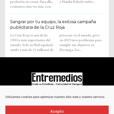
profesión no cesan. Para ello,
y Natalia Rébola vuelve...
contamos, una vez más, con
Sangrar por tu equipo, la exitosa campaña
publicitaria de la Cruz Roja
La Cruz Roja es una de las
personas en el mundo, pero
ONGs más importantes del
en 2023 tuvo problemas para
mundo. Solo su filial española
cumplir sus objetivos en
ayudó a más de 11 millones de
Noruega. Ese...
COPYRIGHT © 2022
Utilizamos cookies para optimizar nuestro sitio web y nuestro servicio.
Acepto