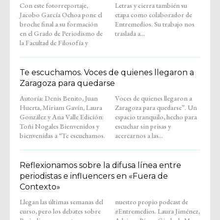
Con este fotorreportaje,
Letras y cierra también su
Jacobo García Ochoa pone el
etapa como colaborador de
broche final a su formación
Entremedios. Su trabajo nos
en el Grado de Periodismo de
traslada a...
la Facultad de Filosofía y
Te escuchamos. Voces de quienes llegaron a
Zaragoza para quedarse
Autoría: Denis Benito, Juan
Voces de quienes llegaron a
Huerta, Miriam Gavín, Laura
Zaragoza para quedarse”. Un
González y Ana Valle Edición:
espacio tranquilo, hecho para
Toñi Nogales Bienvenidos y
escuchar sin prisas y
bienvenidas a “Te escuchamos.
acercarnos a las...
Reflexionamos sobre la difusa línea entre
periodistas e influencers en «Fuera de
Contexto»
Llegan las últimas semanas del
nuestro propio podcast de
curso, pero los debates sobre
#Entremedios. Laura Jiménez,