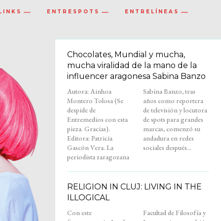
LINKS
ENTRESPOTS
ENTRELÍNEAS
Chocolates, Mundial y mucha,
mucha viralidad de la mano de la
influencer aragonesa Sabina Banzo
Autora: Ainhoa
Sabina Banzo, tras
Montero Tolosa (Se
años como reportera
despide de
de televisión y locutora
Entremedios con esta
de spots para grandes
pieza. Gracias).
marcas, comenzó su
Editora: Patricia
andadura en redes
Gascón Vera. La
sociales después...
periodista zaragozana
RELIGION IN CLUJ: LIVING IN THE
ILLOGICAL
Con este
Facultad de Filosofía y