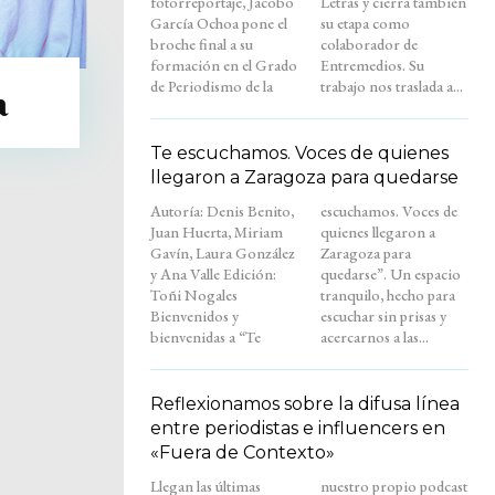
fotorreportaje, Jacobo
Letras y cierra también
García Ochoa pone el
su etapa como
broche final a su
colaborador de
formación en el Grado
Entremedios. Su
de Periodismo de la
trabajo nos traslada a...
a
Te escuchamos. Voces de quienes
llegaron a Zaragoza para quedarse
Autoría: Denis Benito,
escuchamos. Voces de
Juan Huerta, Miriam
quienes llegaron a
Gavín, Laura González
Zaragoza para
y Ana Valle Edición:
quedarse”. Un espacio
Toñi Nogales
tranquilo, hecho para
Bienvenidos y
escuchar sin prisas y
bienvenidas a “Te
acercarnos a las...
Reflexionamos sobre la difusa línea
entre periodistas e influencers en
«Fuera de Contexto»
Llegan las últimas
nuestro propio podcast