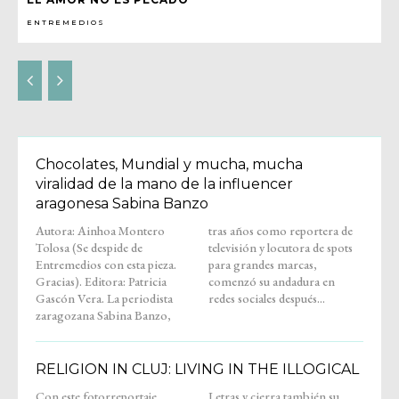
ENTREMEDIOS
Chocolates, Mundial y mucha, mucha
viralidad de la mano de la influencer
aragonesa Sabina Banzo
Autora: Ainhoa Montero
tras años como reportera de
Tolosa (Se despide de
televisión y locutora de spots
Entremedios con esta pieza.
para grandes marcas,
Gracias). Editora: Patricia
comenzó su andadura en
Gascón Vera. La periodista
redes sociales después...
zaragozana Sabina Banzo,
RELIGION IN CLUJ: LIVING IN THE ILLOGICAL
Con este fotorreportaje,
Letras y cierra también su