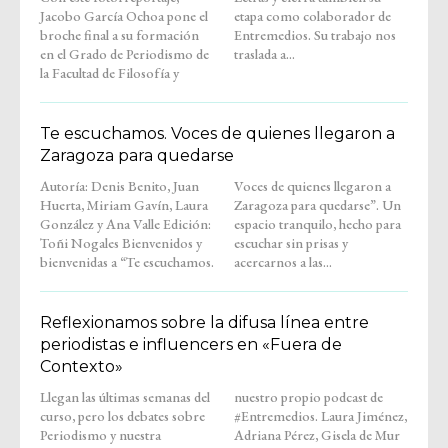
Jacobo García Ochoa pone el
etapa como colaborador de
broche final a su formación
Entremedios. Su trabajo nos
en el Grado de Periodismo de
traslada a...
la Facultad de Filosofía y
Te escuchamos. Voces de quienes llegaron a
Zaragoza para quedarse
Autoría: Denis Benito, Juan
Voces de quienes llegaron a
Huerta, Miriam Gavín, Laura
Zaragoza para quedarse”. Un
González y Ana Valle Edición:
espacio tranquilo, hecho para
Toñi Nogales Bienvenidos y
escuchar sin prisas y
bienvenidas a “Te escuchamos.
acercarnos a las...
Reflexionamos sobre la difusa línea entre
periodistas e influencers en «Fuera de
Contexto»
Llegan las últimas semanas del
nuestro propio podcast de
curso, pero los debates sobre
#Entremedios. Laura Jiménez,
Periodismo y nuestra
Adriana Pérez, Gisela de Mur