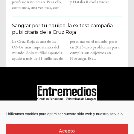
profesión no cesan. Para ello,
y Natalia Rébola vuelve...
contamos, una vez más, con
Sangrar por tu equipo, la exitosa campaña
publicitaria de la Cruz Roja
La Cruz Roja es una de las
personas en el mundo, pero
ONGs más importantes del
en 2023 tuvo problemas para
mundo. Solo su filial española
cumplir sus objetivos en
ayudó a más de 11 millones de
Noruega. Ese...
COPYRIGHT © 2022
Utilizamos cookies para optimizar nuestro sitio web y nuestro servicio.
Acepto