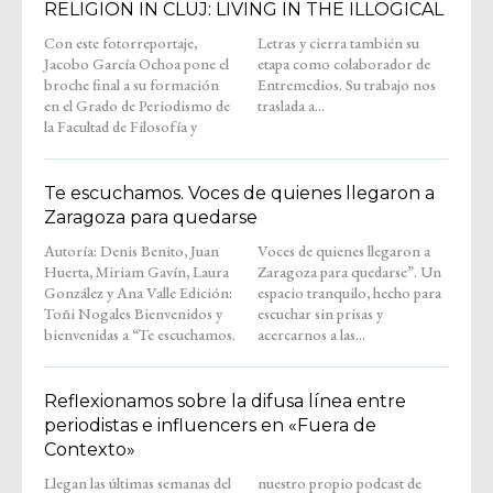
RELIGION IN CLUJ: LIVING IN THE ILLOGICAL
Con este fotorreportaje,
Letras y cierra también su
Jacobo García Ochoa pone el
etapa como colaborador de
broche final a su formación
Entremedios. Su trabajo nos
en el Grado de Periodismo de
traslada a...
la Facultad de Filosofía y
Te escuchamos. Voces de quienes llegaron a
Zaragoza para quedarse
Autoría: Denis Benito, Juan
Voces de quienes llegaron a
Huerta, Miriam Gavín, Laura
Zaragoza para quedarse”. Un
González y Ana Valle Edición:
espacio tranquilo, hecho para
Toñi Nogales Bienvenidos y
escuchar sin prisas y
bienvenidas a “Te escuchamos.
acercarnos a las...
Reflexionamos sobre la difusa línea entre
periodistas e influencers en «Fuera de
Contexto»
Llegan las últimas semanas del
nuestro propio podcast de