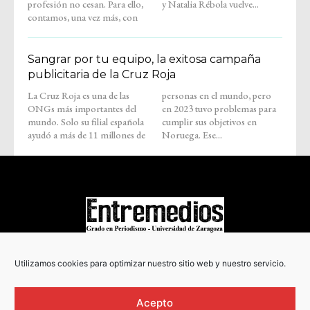
profesión no cesan. Para ello,
y Natalia Rébola vuelve...
contamos, una vez más, con
Sangrar por tu equipo, la exitosa campaña
publicitaria de la Cruz Roja
La Cruz Roja es una de las
personas en el mundo, pero
ONGs más importantes del
en 2023 tuvo problemas para
mundo. Solo su filial española
cumplir sus objetivos en
ayudó a más de 11 millones de
Noruega. Ese...
COPYRIGHT © 2022
Utilizamos cookies para optimizar nuestro sitio web y nuestro servicio.
Acepto