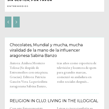
ENTREMEDIOS
Chocolates, Mundial y mucha, mucha
viralidad de la mano de la influencer
aragonesa Sabina Banzo
Autora: Ainhoa Montero
tras años como reportera de
Tolosa (Se despide de
televisión y locutora de spots
Entremedios con esta pieza.
para grandes marcas,
Gracias). Editora: Patricia
comenzó su andadura en
Gascón Vera. La periodista
redes sociales después...
zaragozana Sabina Banzo,
RELIGION IN CLUJ: LIVING IN THE ILLOGICAL
Con este fotorreportaje,
Letras y cierra también su