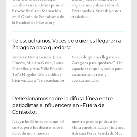
Jacobo García Ochoa pone el
etapa como colaborador de
broche final a su formación
Entremedios. Su trabajo nos
en el Grado de Periodismo de
traslada a...
la Facultad de Filosofía y
Te escuchamos. Voces de quienes llegaron a
Zaragoza para quedarse
Autoría: Denis Benito, Juan
Voces de quienes llegaron a
Huerta, Miriam Gavín, Laura
Zaragoza para quedarse”. Un
González y Ana Valle Edición:
espacio tranquilo, hecho para
Toñi Nogales Bienvenidos y
escuchar sin prisas y
bienvenidas a “Te escuchamos.
acercarnos a las...
Reflexionamos sobre la difusa línea entre
periodistas e influencers en «Fuera de
Contexto»
Llegan las últimas semanas del
nuestro propio podcast de
curso, pero los debates sobre
#Entremedios. Laura Jiménez,
Periodismo y nuestra
Adriana Pérez, Gisela de Mur