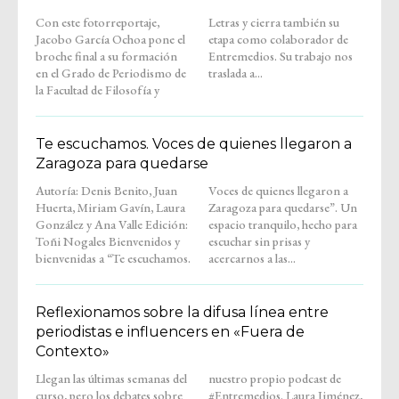
Con este fotorreportaje,
Letras y cierra también su
Jacobo García Ochoa pone el
etapa como colaborador de
broche final a su formación
Entremedios. Su trabajo nos
en el Grado de Periodismo de
traslada a...
la Facultad de Filosofía y
Te escuchamos. Voces de quienes llegaron a
Zaragoza para quedarse
Autoría: Denis Benito, Juan
Voces de quienes llegaron a
Huerta, Miriam Gavín, Laura
Zaragoza para quedarse”. Un
González y Ana Valle Edición:
espacio tranquilo, hecho para
Toñi Nogales Bienvenidos y
escuchar sin prisas y
bienvenidas a “Te escuchamos.
acercarnos a las...
Reflexionamos sobre la difusa línea entre
periodistas e influencers en «Fuera de
Contexto»
Llegan las últimas semanas del
nuestro propio podcast de
curso, pero los debates sobre
#Entremedios. Laura Jiménez,