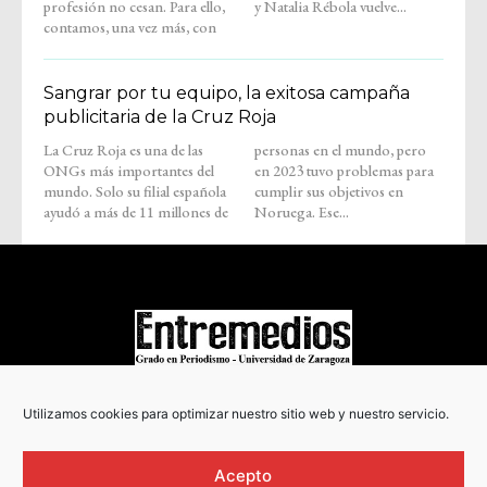
profesión no cesan. Para ello,
y Natalia Rébola vuelve...
contamos, una vez más, con
Sangrar por tu equipo, la exitosa campaña
publicitaria de la Cruz Roja
La Cruz Roja es una de las
personas en el mundo, pero
ONGs más importantes del
en 2023 tuvo problemas para
mundo. Solo su filial española
cumplir sus objetivos en
ayudó a más de 11 millones de
Noruega. Ese...
COPYRIGHT © 2022
Utilizamos cookies para optimizar nuestro sitio web y nuestro servicio.
Acepto