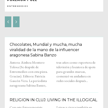
ENTREMEDIOS
Chocolates, Mundial y mucha, mucha
viralidad de la mano de la influencer
aragonesa Sabina Banzo
Autora: Ainhoa Montero
tras años como reportera de
Tolosa (Se despide de
televisión y locutora de spots
Entremedios con esta pieza.
para grandes marcas,
Gracias). Editora: Patricia
comenzó su andadura en
Gascón Vera. La periodista
redes sociales después...
zaragozana Sabina Banzo,
RELIGION IN CLUJ: LIVING IN THE ILLOGICAL
Con este fotorreportaje,
Letras y cierra también su