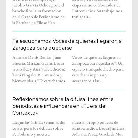
Jacobo García Ochoa pone el
etapa como colaborador de
broche final a su formación
Entremedios. Su trabajo nos
en el Grado de Periodismo de
traslada a...
la Facultad de Filosofía y
Te escuchamos. Voces de quienes llegaron a
Zaragoza para quedarse
Autoría: Denis Benito, Juan
Voces de quienes llegaron a
Huerta, Miriam Gavín, Laura
Zaragoza para quedarse”. Un
González y Ana Valle Edición:
espacio tranquilo, hecho para
Toñi Nogales Bienvenidos y
escuchar sin prisas y
bienvenidas a “Te escuchamos.
acercarnos a las...
Reflexionamos sobre la difusa línea entre
periodistas e influencers en «Fuera de
Contexto»
Llegan las últimas semanas del
nuestro propio podcast de
curso, pero los debates sobre
#Entremedios. Laura Jiménez,
Periodismo y nuestra
Adriana Pérez, Gisela de Mur