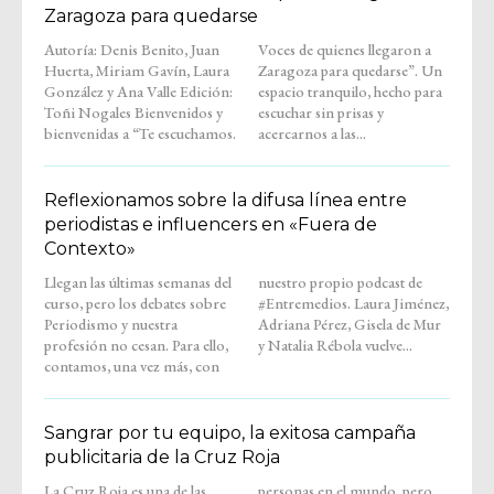
Zaragoza para quedarse
Autoría: Denis Benito, Juan
Voces de quienes llegaron a
Huerta, Miriam Gavín, Laura
Zaragoza para quedarse”. Un
González y Ana Valle Edición:
espacio tranquilo, hecho para
Toñi Nogales Bienvenidos y
escuchar sin prisas y
bienvenidas a “Te escuchamos.
acercarnos a las...
Reflexionamos sobre la difusa línea entre
periodistas e influencers en «Fuera de
Contexto»
Llegan las últimas semanas del
nuestro propio podcast de
curso, pero los debates sobre
#Entremedios. Laura Jiménez,
Periodismo y nuestra
Adriana Pérez, Gisela de Mur
profesión no cesan. Para ello,
y Natalia Rébola vuelve...
contamos, una vez más, con
Sangrar por tu equipo, la exitosa campaña
publicitaria de la Cruz Roja
La Cruz Roja es una de las
personas en el mundo, pero