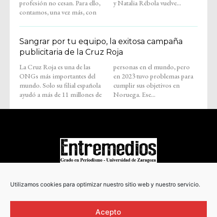
profesión no cesan. Para ello,
y Natalia Rébola vuelve...
contamos, una vez más, con
Sangrar por tu equipo, la exitosa campaña
publicitaria de la Cruz Roja
La Cruz Roja es una de las
personas en el mundo, pero
ONGs más importantes del
en 2023 tuvo problemas para
mundo. Solo su filial española
cumplir sus objetivos en
ayudó a más de 11 millones de
Noruega. Ese...
COPYRIGHT © 2022
Utilizamos cookies para optimizar nuestro sitio web y nuestro servicio.
Acepto