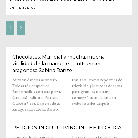
ENTREMEDIOS
Chocolates, Mundial y mucha, mucha
viralidad de la mano de la influencer
aragonesa Sabina Banzo
Autora: Ainhoa Montero
tras años como reportera de
Tolosa (Se despide de
televisión y locutora de spots
Entremedios con esta pieza.
para grandes marcas,
Gracias). Editora: Patricia
comenzó su andadura en
Gascón Vera. La periodista
redes sociales después...
zaragozana Sabina Banzo,
RELIGION IN CLUJ: LIVING IN THE ILLOGICAL
Con este fotorreportaje,
Letras y cierra también su