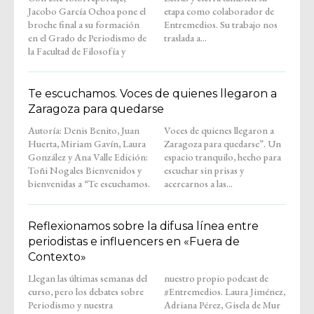
Jacobo García Ochoa pone el
etapa como colaborador de
broche final a su formación
Entremedios. Su trabajo nos
en el Grado de Periodismo de
traslada a...
la Facultad de Filosofía y
Te escuchamos. Voces de quienes llegaron a
Zaragoza para quedarse
Autoría: Denis Benito, Juan
Voces de quienes llegaron a
Huerta, Miriam Gavín, Laura
Zaragoza para quedarse”. Un
González y Ana Valle Edición:
espacio tranquilo, hecho para
Toñi Nogales Bienvenidos y
escuchar sin prisas y
bienvenidas a “Te escuchamos.
acercarnos a las...
Reflexionamos sobre la difusa línea entre
periodistas e influencers en «Fuera de
Contexto»
Llegan las últimas semanas del
nuestro propio podcast de
curso, pero los debates sobre
#Entremedios. Laura Jiménez,
Periodismo y nuestra
Adriana Pérez, Gisela de Mur