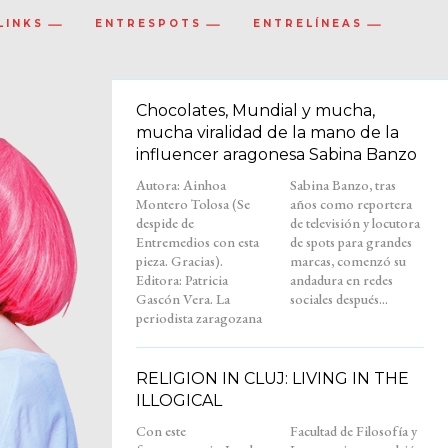
LINKS
ENTRESPOTS
ENTRELÍNEAS
Chocolates, Mundial y mucha,
mucha viralidad de la mano de la
influencer aragonesa Sabina Banzo
Autora: Ainhoa
Sabina Banzo, tras
Montero Tolosa (Se
años como reportera
despide de
de televisión y locutora
Entremedios con esta
de spots para grandes
pieza. Gracias).
marcas, comenzó su
Editora: Patricia
andadura en redes
Gascón Vera. La
sociales después...
periodista zaragozana
RELIGION IN CLUJ: LIVING IN THE
ILLOGICAL
Con este
Facultad de Filosofía y