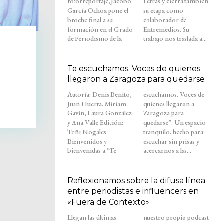
fotorreportaje, Jacobo
Letras y cierra también
García Ochoa pone el
su etapa como
broche final a su
colaborador de
formación en el Grado
Entremedios. Su
de Periodismo de la
trabajo nos traslada a...
Te escuchamos. Voces de quienes
llegaron a Zaragoza para quedarse
Autoría: Denis Benito,
escuchamos. Voces de
Juan Huerta, Miriam
quienes llegaron a
Gavín, Laura González
Zaragoza para
y Ana Valle Edición:
quedarse”. Un espacio
Toñi Nogales
tranquilo, hecho para
Bienvenidos y
escuchar sin prisas y
bienvenidas a “Te
acercarnos a las...
Reflexionamos sobre la difusa línea
entre periodistas e influencers en
«Fuera de Contexto»
Llegan las últimas
nuestro propio podcast