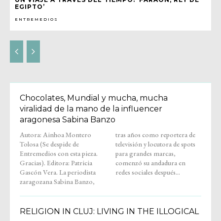
EGIPTO’
ENTREMEDIOS
Chocolates, Mundial y mucha, mucha
viralidad de la mano de la influencer
aragonesa Sabina Banzo
Autora: Ainhoa Montero
tras años como reportera de
Tolosa (Se despide de
televisión y locutora de spots
Entremedios con esta pieza.
para grandes marcas,
Gracias). Editora: Patricia
comenzó su andadura en
Gascón Vera. La periodista
redes sociales después...
zaragozana Sabina Banzo,
RELIGION IN CLUJ: LIVING IN THE ILLOGICAL