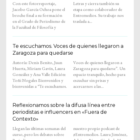
Con este fotorreportaje,
Letras y cierra también su
Jacobo García Ochoa pone el
etapa como colaborador de
broche final a su formación
Entremedios. Su trabajo nos
en el Grado de Periodismo de
traslada a...
la Facultad de Filosofía y
Te escuchamos. Voces de quienes llegaron a
Zaragoza para quedarse
Autoría: Denis Benito, Juan
Voces de quienes llegaron a
Huerta, Miriam Gavín, Laura
Zaragoza para quedarse”. Un
González y Ana Valle Edición:
espacio tranquilo, hecho para
Toñi Nogales Bienvenidos y
escuchar sin prisas y
bienvenidas a “Te escuchamos.
acercarnos a las...
Reflexionamos sobre la difusa línea entre
periodistas e influencers en «Fuera de
Contexto»
Llegan las últimas semanas del
nuestro propio podcast de
curso, pero los debates sobre
#Entremedios. Laura Jiménez,