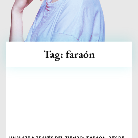
Tag:
faraón
UN VIAJE A TRAVÉS DEL TIEMPO: ‘FARAÓN, REY DE