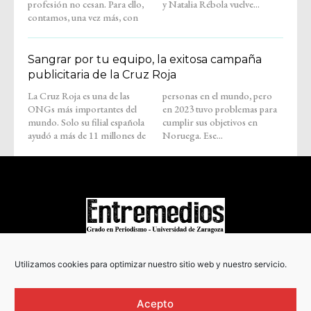
profesión no cesan. Para ello,
y Natalia Rébola vuelve...
contamos, una vez más, con
Sangrar por tu equipo, la exitosa campaña
publicitaria de la Cruz Roja
La Cruz Roja es una de las
personas en el mundo, pero
ONGs más importantes del
en 2023 tuvo problemas para
mundo. Solo su filial española
cumplir sus objetivos en
ayudó a más de 11 millones de
Noruega. Ese...
COPYRIGHT © 2022
Utilizamos cookies para optimizar nuestro sitio web y nuestro servicio.
Acepto