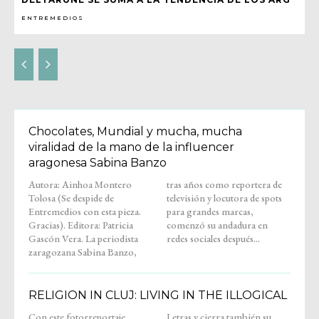
ENTREMEDIOS
Chocolates, Mundial y mucha, mucha
viralidad de la mano de la influencer
aragonesa Sabina Banzo
Autora: Ainhoa Montero
tras años como reportera de
Tolosa (Se despide de
televisión y locutora de spots
Entremedios con esta pieza.
para grandes marcas,
Gracias). Editora: Patricia
comenzó su andadura en
Gascón Vera. La periodista
redes sociales después...
zaragozana Sabina Banzo,
RELIGION IN CLUJ: LIVING IN THE ILLOGICAL
Con este fotorreportaje,
Letras y cierra también su