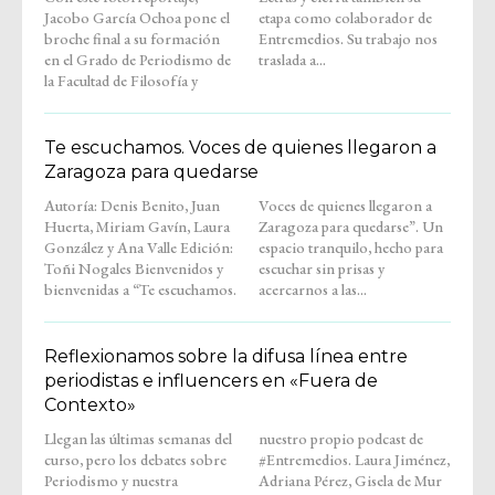
Jacobo García Ochoa pone el
etapa como colaborador de
broche final a su formación
Entremedios. Su trabajo nos
en el Grado de Periodismo de
traslada a...
la Facultad de Filosofía y
Te escuchamos. Voces de quienes llegaron a
Zaragoza para quedarse
Autoría: Denis Benito, Juan
Voces de quienes llegaron a
Huerta, Miriam Gavín, Laura
Zaragoza para quedarse”. Un
González y Ana Valle Edición:
espacio tranquilo, hecho para
Toñi Nogales Bienvenidos y
escuchar sin prisas y
bienvenidas a “Te escuchamos.
acercarnos a las...
Reflexionamos sobre la difusa línea entre
periodistas e influencers en «Fuera de
Contexto»
Llegan las últimas semanas del
nuestro propio podcast de
curso, pero los debates sobre
#Entremedios. Laura Jiménez,
Periodismo y nuestra
Adriana Pérez, Gisela de Mur