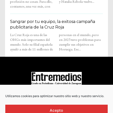
profesión no cesan. Para ello,
y Natalia Rébola vuelve...
contamos, una vez más, con
Sangrar por tu equipo, la exitosa campaña
publicitaria de la Cruz Roja
La Cruz Roja es una de las
personas en el mundo, pero
ONGs más importantes del
en 2023 tuvo problemas para
mundo. Solo su filial española
cumplir sus objetivos en
ayudó a más de 11 millones de
Noruega. Ese...
COPYRIGHT © 2022
Utilizamos cookies para optimizar nuestro sitio web y nuestro servicio.
Acepto