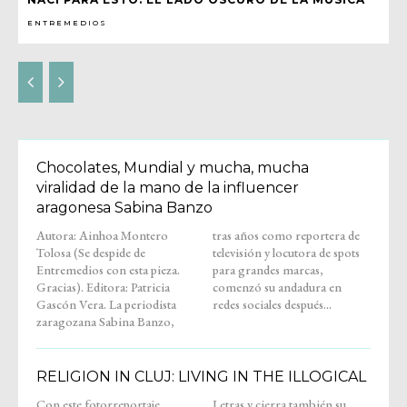
ENTREMEDIOS
Chocolates, Mundial y mucha, mucha
viralidad de la mano de la influencer
aragonesa Sabina Banzo
Autora: Ainhoa Montero
tras años como reportera de
Tolosa (Se despide de
televisión y locutora de spots
Entremedios con esta pieza.
para grandes marcas,
Gracias). Editora: Patricia
comenzó su andadura en
Gascón Vera. La periodista
redes sociales después...
zaragozana Sabina Banzo,
RELIGION IN CLUJ: LIVING IN THE ILLOGICAL
Con este fotorreportaje,
Letras y cierra también su