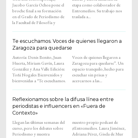
Jacobo García Ochoa pone el
etapa como colaborador de
broche final a su formación
Entremedios. Su trabajo nos
en el Grado de Periodismo de
traslada a...
la Facultad de Filosofía y
Te escuchamos. Voces de quienes llegaron a
Zaragoza para quedarse
Autoría: Denis Benito, Juan
Voces de quienes llegaron a
Huerta, Miriam Gavín, Laura
Zaragoza para quedarse”. Un
González y Ana Valle Edición:
espacio tranquilo, hecho para
Toñi Nogales Bienvenidos y
escuchar sin prisas y
bienvenidas a “Te escuchamos.
acercarnos a las...
Reflexionamos sobre la difusa línea entre
periodistas e influencers en «Fuera de
Contexto»
Llegan las últimas semanas del
nuestro propio podcast de
curso, pero los debates sobre
#Entremedios. Laura Jiménez,
Periodismo y nuestra
Adriana Pérez, Gisela de Mur