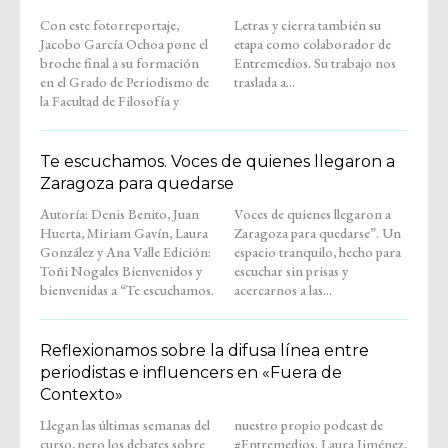
Con este fotorreportaje,
Letras y cierra también su
Jacobo García Ochoa pone el
etapa como colaborador de
broche final a su formación
Entremedios. Su trabajo nos
en el Grado de Periodismo de
traslada a...
la Facultad de Filosofía y
Te escuchamos. Voces de quienes llegaron a
Zaragoza para quedarse
Autoría: Denis Benito, Juan
Voces de quienes llegaron a
Huerta, Miriam Gavín, Laura
Zaragoza para quedarse”. Un
González y Ana Valle Edición:
espacio tranquilo, hecho para
Toñi Nogales Bienvenidos y
escuchar sin prisas y
bienvenidas a “Te escuchamos.
acercarnos a las...
Reflexionamos sobre la difusa línea entre
periodistas e influencers en «Fuera de
Contexto»
Llegan las últimas semanas del
nuestro propio podcast de
curso, pero los debates sobre
#Entremedios. Laura Jiménez,