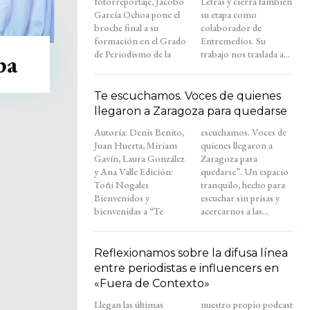
fotorreportaje, Jacobo
Letras y cierra también
García Ochoa pone el
su etapa como
broche final a su
colaborador de
formación en el Grado
Entremedios. Su
de Periodismo de la
trabajo nos traslada a...
pa
Te escuchamos. Voces de quienes
llegaron a Zaragoza para quedarse
Autoría: Denis Benito,
escuchamos. Voces de
Juan Huerta, Miriam
quienes llegaron a
Gavín, Laura González
Zaragoza para
y Ana Valle Edición:
quedarse”. Un espacio
Toñi Nogales
tranquilo, hecho para
Bienvenidos y
escuchar sin prisas y
bienvenidas a “Te
acercarnos a las...
Reflexionamos sobre la difusa línea
entre periodistas e influencers en
«Fuera de Contexto»
Llegan las últimas
nuestro propio podcast