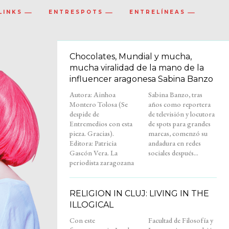
LINKS
ENTRESPOTS
ENTRELÍNEAS
Chocolates, Mundial y mucha,
mucha viralidad de la mano de la
influencer aragonesa Sabina Banzo
Autora: Ainhoa
Sabina Banzo, tras
Montero Tolosa (Se
años como reportera
despide de
de televisión y locutora
Entremedios con esta
de spots para grandes
pieza. Gracias).
marcas, comenzó su
Editora: Patricia
andadura en redes
Gascón Vera. La
sociales después...
periodista zaragozana
RELIGION IN CLUJ: LIVING IN THE
ILLOGICAL
Con este
Facultad de Filosofía y