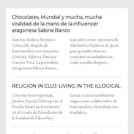
Chocolates, Mundial y mucha, mucha
viralidad de la mano de la influencer
aragonesa Sabina Banzo
Autora: Ainhoa Montero
tras años como reportera de
Tolosa (Se despide de
televisión y locutora de spots
Entremedios con esta pieza.
para grandes marcas,
Gracias). Editora: Patricia
comenzó su andadura en
Gascón Vera. La periodista
redes sociales después...
zaragozana Sabina Banzo,
RELIGION IN CLUJ: LIVING IN THE ILLOGICAL
Con este fotorreportaje,
Letras y cierra también su
Jacobo García Ochoa pone el
etapa como colaborador de
broche final a su formación
Entremedios. Su trabajo nos
en el Grado de Periodismo de
traslada a...
la Facultad de Filosofía y