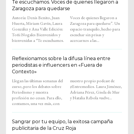
Te escuchamos. Voces de quienes llegaron a
Zaragoza para quedarse
Autoría: Denis Benito, Juan
Voces de quienes llegaron a
Huerta, Miriam Gavín, Laura
Zaragoza para quedarse”. Un
González y Ana Valle Edición:
espacio tranquilo, hecho para
Toñi Nogales Bienvenidos y
escuchar sin prisas y
bienvenidas a “Te escuchamos.
acercarnos a las...
Reflexionamos sobre la difusa línea entre
periodistas e influencers en «Fuera de
Contexto»
Llegan las últimas semanas del
nuestro propio podcast de
curso, pero los debates sobre
#Entremedios. Laura Jiménez,
Periodismo y nuestra
Adriana Pérez, Gisela de Mur
profesión no cesan. Para ello,
y Natalia Rébola vuelve...
contamos, una vez más, con
Sangrar por tu equipo, la exitosa campaña
publicitaria de la Cruz Roja