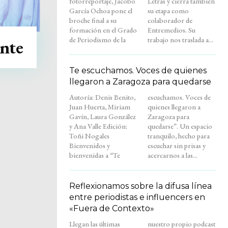
fotorreportaje, Jacobo
Letras y cierra también
García Ochoa pone el
su etapa como
broche final a su
colaborador de
formación en el Grado
Entremedios. Su
de Periodismo de la
trabajo nos traslada a...
ante
Te escuchamos. Voces de quienes
llegaron a Zaragoza para quedarse
Autoría: Denis Benito,
escuchamos. Voces de
Juan Huerta, Miriam
quienes llegaron a
Gavín, Laura González
Zaragoza para
y Ana Valle Edición:
quedarse”. Un espacio
Toñi Nogales
tranquilo, hecho para
Bienvenidos y
escuchar sin prisas y
bienvenidas a “Te
acercarnos a las...
Reflexionamos sobre la difusa línea
entre periodistas e influencers en
«Fuera de Contexto»
Llegan las últimas
nuestro propio podcast