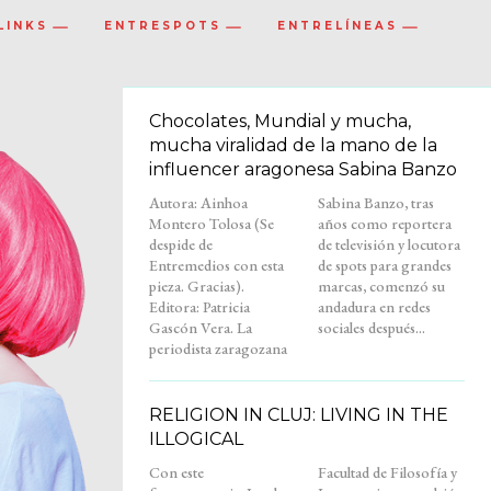
LINKS
ENTRESPOTS
ENTRELÍNEAS
Chocolates, Mundial y mucha,
mucha viralidad de la mano de la
influencer aragonesa Sabina Banzo
Autora: Ainhoa
Sabina Banzo, tras
Montero Tolosa (Se
años como reportera
despide de
de televisión y locutora
Entremedios con esta
de spots para grandes
pieza. Gracias).
marcas, comenzó su
Editora: Patricia
andadura en redes
Gascón Vera. La
sociales después...
periodista zaragozana
RELIGION IN CLUJ: LIVING IN THE
ILLOGICAL
Con este
Facultad de Filosofía y