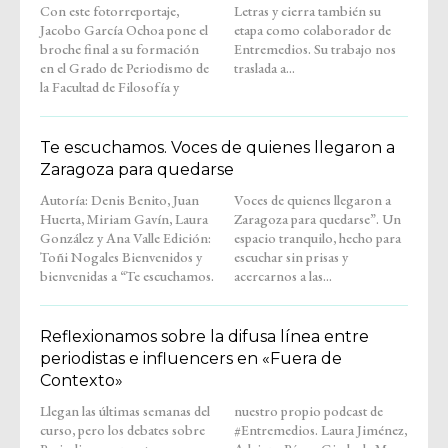
Con este fotorreportaje,
Letras y cierra también su
Jacobo García Ochoa pone el
etapa como colaborador de
broche final a su formación
Entremedios. Su trabajo nos
en el Grado de Periodismo de
traslada a...
la Facultad de Filosofía y
Te escuchamos. Voces de quienes llegaron a
Zaragoza para quedarse
Autoría: Denis Benito, Juan
Voces de quienes llegaron a
Huerta, Miriam Gavín, Laura
Zaragoza para quedarse”. Un
González y Ana Valle Edición:
espacio tranquilo, hecho para
Toñi Nogales Bienvenidos y
escuchar sin prisas y
bienvenidas a “Te escuchamos.
acercarnos a las...
Reflexionamos sobre la difusa línea entre
periodistas e influencers en «Fuera de
Contexto»
Llegan las últimas semanas del
nuestro propio podcast de
curso, pero los debates sobre
#Entremedios. Laura Jiménez,