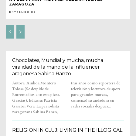
ZARAGOZA
ENTREMEDIOS
Chocolates, Mundial y mucha, mucha
viralidad de la mano de la influencer
aragonesa Sabina Banzo
Autora: Ainhoa Montero
tras años como reportera de
Tolosa (Se despide de
televisión y locutora de spots
Entremedios con esta pieza.
para grandes marcas,
Gracias). Editora: Patricia
comenzó su andadura en
Gascón Vera. La periodista
redes sociales después...
zaragozana Sabina Banzo,
RELIGION IN CLUJ: LIVING IN THE ILLOGICAL