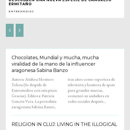
ERMITAÑO
ENTREMEDIOS
Chocolates, Mundial y mucha, mucha
viralidad de la mano de la influencer
aragonesa Sabina Banzo
Autora: Ainhoa Montero
tras años como reportera de
Tolosa (Se despide de
televisión y locutora de spots
Entremedios con esta pieza.
para grandes marcas,
Gracias). Editora: Patricia
comenzó su andadura en
Gascón Vera. La periodista
redes sociales después...
zaragozana Sabina Banzo,
RELIGION IN CLUJ: LIVING IN THE ILLOGICAL