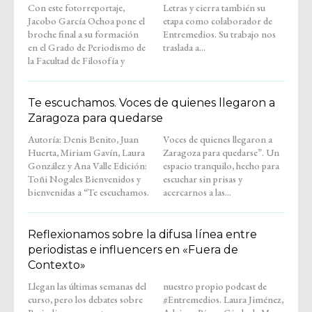
Con este fotorreportaje,
Letras y cierra también su
Jacobo García Ochoa pone el
etapa como colaborador de
broche final a su formación
Entremedios. Su trabajo nos
en el Grado de Periodismo de
traslada a...
la Facultad de Filosofía y
Te escuchamos. Voces de quienes llegaron a
Zaragoza para quedarse
Autoría: Denis Benito, Juan
Voces de quienes llegaron a
Huerta, Miriam Gavín, Laura
Zaragoza para quedarse”. Un
González y Ana Valle Edición:
espacio tranquilo, hecho para
Toñi Nogales Bienvenidos y
escuchar sin prisas y
bienvenidas a “Te escuchamos.
acercarnos a las...
Reflexionamos sobre la difusa línea entre
periodistas e influencers en «Fuera de
Contexto»
Llegan las últimas semanas del
nuestro propio podcast de
curso, pero los debates sobre
#Entremedios. Laura Jiménez,