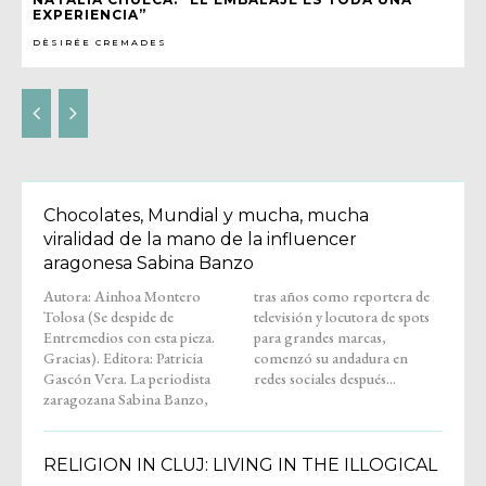
EXPERIENCIA”
DÈSIRÉE CREMADES
Chocolates, Mundial y mucha, mucha
viralidad de la mano de la influencer
aragonesa Sabina Banzo
Autora: Ainhoa Montero
tras años como reportera de
Tolosa (Se despide de
televisión y locutora de spots
Entremedios con esta pieza.
para grandes marcas,
Gracias). Editora: Patricia
comenzó su andadura en
Gascón Vera. La periodista
redes sociales después...
zaragozana Sabina Banzo,
RELIGION IN CLUJ: LIVING IN THE ILLOGICAL