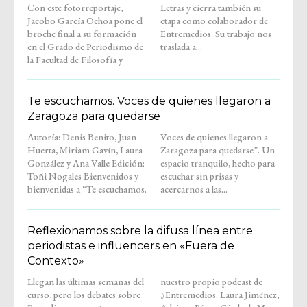
Con este fotorreportaje,
Letras y cierra también su
Jacobo García Ochoa pone el
etapa como colaborador de
broche final a su formación
Entremedios. Su trabajo nos
en el Grado de Periodismo de
traslada a...
la Facultad de Filosofía y
Te escuchamos. Voces de quienes llegaron a
Zaragoza para quedarse
Autoría: Denis Benito, Juan
Voces de quienes llegaron a
Huerta, Miriam Gavín, Laura
Zaragoza para quedarse”. Un
González y Ana Valle Edición:
espacio tranquilo, hecho para
Toñi Nogales Bienvenidos y
escuchar sin prisas y
bienvenidas a “Te escuchamos.
acercarnos a las...
Reflexionamos sobre la difusa línea entre
periodistas e influencers en «Fuera de
Contexto»
Llegan las últimas semanas del
nuestro propio podcast de
curso, pero los debates sobre
#Entremedios. Laura Jiménez,