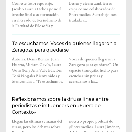
Con este fotorreportaje,
Letras y cierra también su
Jacobo García Ochoa pone el
etapa como colaborador de
broche final a su formación
Entremedios. Su trabajo nos
en el Grado de Periodismo de
traslada a...
la Facultad de Filosofía y
Te escuchamos. Voces de quienes llegaron a
Zaragoza para quedarse
Autoría: Denis Benito, Juan
Voces de quienes llegaron a
Huerta, Miriam Gavín, Laura
Zaragoza para quedarse”. Un
González y Ana Valle Edición:
espacio tranquilo, hecho para
Toñi Nogales Bienvenidos y
escuchar sin prisas y
bienvenidas a “Te escuchamos.
acercarnos a las...
Reflexionamos sobre la difusa línea entre
periodistas e influencers en «Fuera de
Contexto»
Llegan las últimas semanas del
nuestro propio podcast de
curso, pero los debates sobre
#Entremedios. Laura Jiménez,