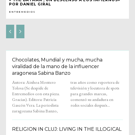
POR DANIEL GIRAL
ENTREMEDIOS
Chocolates, Mundial y mucha, mucha
viralidad de la mano de la influencer
aragonesa Sabina Banzo
Autora: Ainhoa Montero
tras años como reportera de
Tolosa (Se despide de
televisión y locutora de spots
Entremedios con esta pieza.
para grandes marcas,
Gracias). Editora: Patricia
comenzó su andadura en
Gascón Vera. La periodista
redes sociales después...
zaragozana Sabina Banzo,
RELIGION IN CLUJ: LIVING IN THE ILLOGICAL