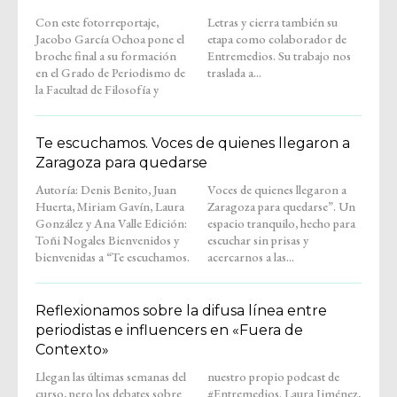
Con este fotorreportaje,
Letras y cierra también su
Jacobo García Ochoa pone el
etapa como colaborador de
broche final a su formación
Entremedios. Su trabajo nos
en el Grado de Periodismo de
traslada a...
la Facultad de Filosofía y
Te escuchamos. Voces de quienes llegaron a
Zaragoza para quedarse
Autoría: Denis Benito, Juan
Voces de quienes llegaron a
Huerta, Miriam Gavín, Laura
Zaragoza para quedarse”. Un
González y Ana Valle Edición:
espacio tranquilo, hecho para
Toñi Nogales Bienvenidos y
escuchar sin prisas y
bienvenidas a “Te escuchamos.
acercarnos a las...
Reflexionamos sobre la difusa línea entre
periodistas e influencers en «Fuera de
Contexto»
Llegan las últimas semanas del
nuestro propio podcast de
curso, pero los debates sobre
#Entremedios. Laura Jiménez,