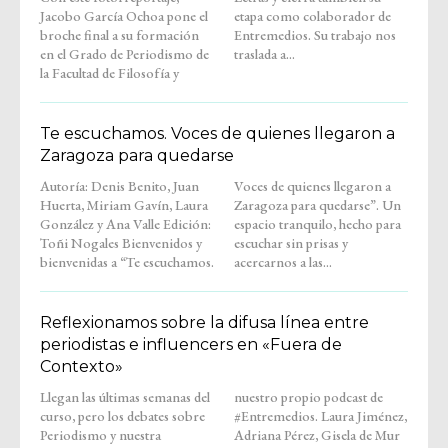
Jacobo García Ochoa pone el
etapa como colaborador de
broche final a su formación
Entremedios. Su trabajo nos
en el Grado de Periodismo de
traslada a...
la Facultad de Filosofía y
Te escuchamos. Voces de quienes llegaron a
Zaragoza para quedarse
Autoría: Denis Benito, Juan
Voces de quienes llegaron a
Huerta, Miriam Gavín, Laura
Zaragoza para quedarse”. Un
González y Ana Valle Edición:
espacio tranquilo, hecho para
Toñi Nogales Bienvenidos y
escuchar sin prisas y
bienvenidas a “Te escuchamos.
acercarnos a las...
Reflexionamos sobre la difusa línea entre
periodistas e influencers en «Fuera de
Contexto»
Llegan las últimas semanas del
nuestro propio podcast de
curso, pero los debates sobre
#Entremedios. Laura Jiménez,
Periodismo y nuestra
Adriana Pérez, Gisela de Mur