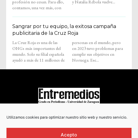
profesión no cesan. Para ello,
y Natalia Rébola vuelve...
contamos, una vez más, con
Sangrar por tu equipo, la exitosa campaña
publicitaria de la Cruz Roja
La Cruz Roja es una de las
personas en el mundo, pero
ONGs más importantes del
en 2023 tuvo problemas para
mundo. Solo su filial española
cumplir sus objetivos en
ayudó a más de 11 millones de
Noruega. Ese...
COPYRIGHT © 2022
Utilizamos cookies para optimizar nuestro sitio web y nuestro servicio.
Acepto