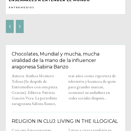
ENTREMEDIOS
Chocolates, Mundial y mucha, mucha
viralidad de la mano de la influencer
aragonesa Sabina Banzo
Autora: Ainhoa Montero
tras años como reportera de
Tolosa (Se despide de
televisión y locutora de spots
Entremedios con esta pieza.
para grandes marcas,
Gracias). Editora: Patricia
comenzó su andadura en
Gascón Vera. La periodista
redes sociales después...
zaragozana Sabina Banzo,
RELIGION IN CLUJ: LIVING IN THE ILLOGICAL
Con este fotorreportaje,
Letras y cierra también su