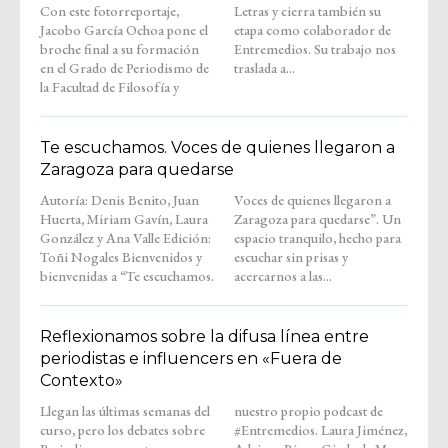
Con este fotorreportaje,
Letras y cierra también su
Jacobo García Ochoa pone el
etapa como colaborador de
broche final a su formación
Entremedios. Su trabajo nos
en el Grado de Periodismo de
traslada a...
la Facultad de Filosofía y
Te escuchamos. Voces de quienes llegaron a
Zaragoza para quedarse
Autoría: Denis Benito, Juan
Voces de quienes llegaron a
Huerta, Miriam Gavín, Laura
Zaragoza para quedarse”. Un
González y Ana Valle Edición:
espacio tranquilo, hecho para
Toñi Nogales Bienvenidos y
escuchar sin prisas y
bienvenidas a “Te escuchamos.
acercarnos a las...
Reflexionamos sobre la difusa línea entre
periodistas e influencers en «Fuera de
Contexto»
Llegan las últimas semanas del
nuestro propio podcast de
curso, pero los debates sobre
#Entremedios. Laura Jiménez,