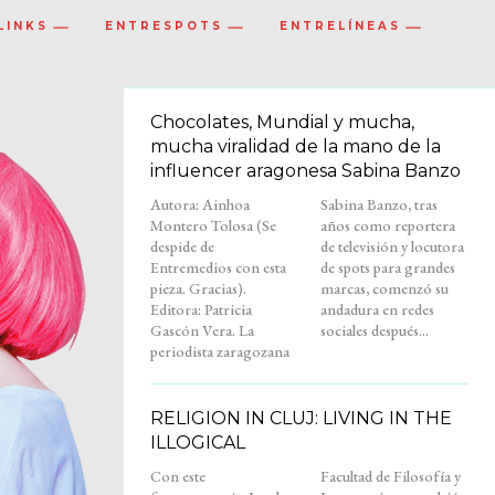
LINKS
ENTRESPOTS
ENTRELÍNEAS
Chocolates, Mundial y mucha,
mucha viralidad de la mano de la
influencer aragonesa Sabina Banzo
Autora: Ainhoa
Sabina Banzo, tras
Montero Tolosa (Se
años como reportera
despide de
de televisión y locutora
Entremedios con esta
de spots para grandes
pieza. Gracias).
marcas, comenzó su
Editora: Patricia
andadura en redes
Gascón Vera. La
sociales después...
periodista zaragozana
RELIGION IN CLUJ: LIVING IN THE
ILLOGICAL
Con este
Facultad de Filosofía y