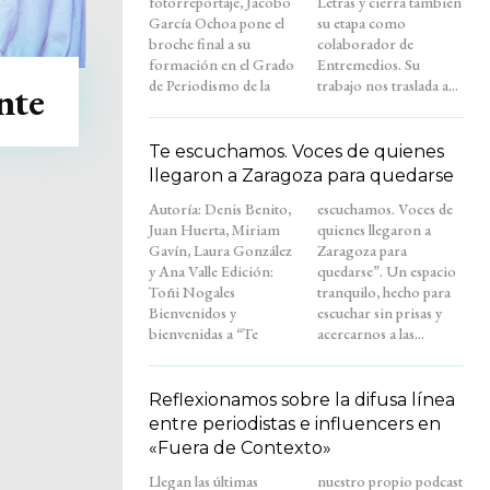
fotorreportaje, Jacobo
Letras y cierra también
García Ochoa pone el
su etapa como
broche final a su
colaborador de
formación en el Grado
Entremedios. Su
de Periodismo de la
trabajo nos traslada a...
nte
Te escuchamos. Voces de quienes
llegaron a Zaragoza para quedarse
Autoría: Denis Benito,
escuchamos. Voces de
Juan Huerta, Miriam
quienes llegaron a
Gavín, Laura González
Zaragoza para
y Ana Valle Edición:
quedarse”. Un espacio
Toñi Nogales
tranquilo, hecho para
Bienvenidos y
escuchar sin prisas y
bienvenidas a “Te
acercarnos a las...
Reflexionamos sobre la difusa línea
entre periodistas e influencers en
«Fuera de Contexto»
Llegan las últimas
nuestro propio podcast