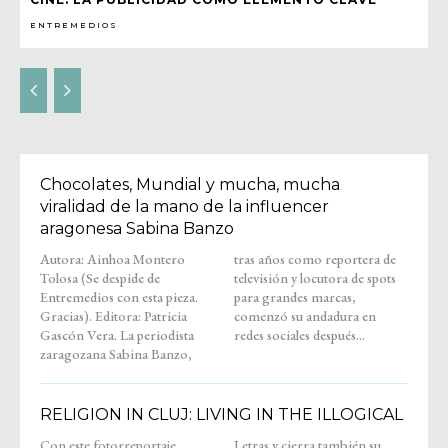
ENTREMEDIOS
Chocolates, Mundial y mucha, mucha
viralidad de la mano de la influencer
aragonesa Sabina Banzo
Autora: Ainhoa Montero
tras años como reportera de
Tolosa (Se despide de
televisión y locutora de spots
Entremedios con esta pieza.
para grandes marcas,
Gracias). Editora: Patricia
comenzó su andadura en
Gascón Vera. La periodista
redes sociales después...
zaragozana Sabina Banzo,
RELIGION IN CLUJ: LIVING IN THE ILLOGICAL
Con este fotorreportaje,
Letras y cierra también su