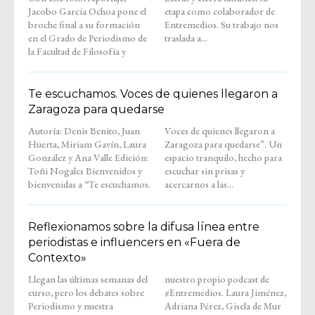
Jacobo García Ochoa pone el
etapa como colaborador de
broche final a su formación
Entremedios. Su trabajo nos
en el Grado de Periodismo de
traslada a...
la Facultad de Filosofía y
Te escuchamos. Voces de quienes llegaron a
Zaragoza para quedarse
Autoría: Denis Benito, Juan
Voces de quienes llegaron a
Huerta, Miriam Gavín, Laura
Zaragoza para quedarse”. Un
González y Ana Valle Edición:
espacio tranquilo, hecho para
Toñi Nogales Bienvenidos y
escuchar sin prisas y
bienvenidas a “Te escuchamos.
acercarnos a las...
Reflexionamos sobre la difusa línea entre
periodistas e influencers en «Fuera de
Contexto»
Llegan las últimas semanas del
nuestro propio podcast de
curso, pero los debates sobre
#Entremedios. Laura Jiménez,
Periodismo y nuestra
Adriana Pérez, Gisela de Mur