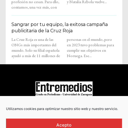
profesión no cesan. Para ello,
y Natalia Rébola vuelve...
contamos, una vez más, con
Sangrar por tu equipo, la exitosa campaña
publicitaria de la Cruz Roja
La Cruz Roja es una de las
personas en el mundo, pero
ONGs más importantes del
en 2023 tuvo problemas para
mundo. Solo su filial española
cumplir sus objetivos en
ayudó a más de 11 millones de
Noruega. Ese...
COPYRIGHT © 2022
Utilizamos cookies para optimizar nuestro sitio web y nuestro servicio.
Acepto