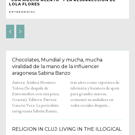
LOLA FLORES
ENTREMEDIOS
Chocolates, Mundial y mucha, mucha
viralidad de la mano de la influencer
aragonesa Sabina Banzo
Autora: Ainhoa Montero
tras años como reportera de
Tolosa (Se despide de
televisión y locutora de spots
Entremedios con esta pieza.
para grandes marcas,
Gracias). Editora: Patricia
comenzó su andadura en
Gascón Vera. La periodista
redes sociales después...
zaragozana Sabina Banzo,
RELIGION IN CLUJ: LIVING IN THE ILLOGICAL