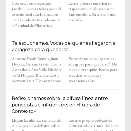
Con este fotorreportaje,
Letras y cierra también su
Jacobo García Ochoa pone el
etapa como colaborador de
broche final a su formación
Entremedios. Su trabajo nos
en el Grado de Periodismo de
traslada a...
la Facultad de Filosofía y
Te escuchamos. Voces de quienes llegaron a
Zaragoza para quedarse
Autoría: Denis Benito, Juan
Voces de quienes llegaron a
Huerta, Miriam Gavín, Laura
Zaragoza para quedarse”. Un
González y Ana Valle Edición:
espacio tranquilo, hecho para
Toñi Nogales Bienvenidos y
escuchar sin prisas y
bienvenidas a “Te escuchamos.
acercarnos a las...
Reflexionamos sobre la difusa línea entre
periodistas e influencers en «Fuera de
Contexto»
Llegan las últimas semanas del
nuestro propio podcast de
curso, pero los debates sobre
#Entremedios. Laura Jiménez,