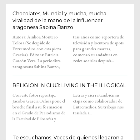
Chocolates, Mundial y mucha, mucha
viralidad de la mano de la influencer
aragonesa Sabina Banzo
Autora: Ainhoa Montero
tras años como reportera de
Tolosa (Se despide de
televisión y locutora de spots
Entremedios con esta pieza.
para grandes marcas,
Gracias). Editora: Patricia
comenzó su andadura en
Gascón Vera. La periodista
redes sociales después...
zaragozana Sabina Banzo,
RELIGION IN CLUJ: LIVING IN THE ILLOGICAL
Con este fotorreportaje,
Letras y cierra también su
Jacobo García Ochoa pone el
etapa como colaborador de
broche final a su formación
Entremedios. Su trabajo nos
en el Grado de Periodismo de
traslada a...
la Facultad de Filosofía y
Te escuchamos. Voces de quienes llegaron a