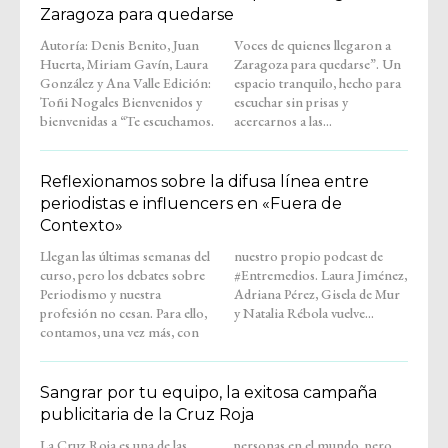
Zaragoza para quedarse
Autoría: Denis Benito, Juan
Voces de quienes llegaron a
Huerta, Miriam Gavín, Laura
Zaragoza para quedarse”. Un
González y Ana Valle Edición:
espacio tranquilo, hecho para
Toñi Nogales Bienvenidos y
escuchar sin prisas y
bienvenidas a “Te escuchamos.
acercarnos a las...
Reflexionamos sobre la difusa línea entre
periodistas e influencers en «Fuera de
Contexto»
Llegan las últimas semanas del
nuestro propio podcast de
curso, pero los debates sobre
#Entremedios. Laura Jiménez,
Periodismo y nuestra
Adriana Pérez, Gisela de Mur
profesión no cesan. Para ello,
y Natalia Rébola vuelve...
contamos, una vez más, con
Sangrar por tu equipo, la exitosa campaña
publicitaria de la Cruz Roja
La Cruz Roja es una de las
personas en el mundo, pero