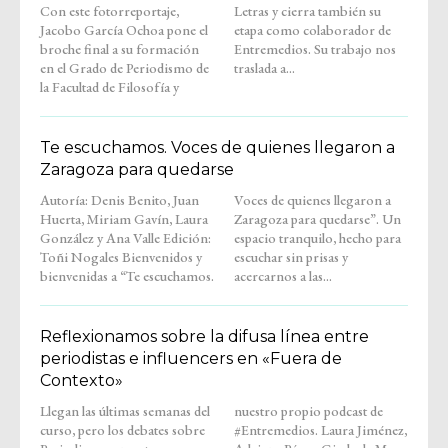
Con este fotorreportaje,
Letras y cierra también su
Jacobo García Ochoa pone el
etapa como colaborador de
broche final a su formación
Entremedios. Su trabajo nos
en el Grado de Periodismo de
traslada a...
la Facultad de Filosofía y
Te escuchamos. Voces de quienes llegaron a
Zaragoza para quedarse
Autoría: Denis Benito, Juan
Voces de quienes llegaron a
Huerta, Miriam Gavín, Laura
Zaragoza para quedarse”. Un
González y Ana Valle Edición:
espacio tranquilo, hecho para
Toñi Nogales Bienvenidos y
escuchar sin prisas y
bienvenidas a “Te escuchamos.
acercarnos a las...
Reflexionamos sobre la difusa línea entre
periodistas e influencers en «Fuera de
Contexto»
Llegan las últimas semanas del
nuestro propio podcast de
curso, pero los debates sobre
#Entremedios. Laura Jiménez,