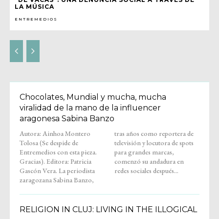
LA MÚSICA
ENTREMEDIOS
Chocolates, Mundial y mucha, mucha
viralidad de la mano de la influencer
aragonesa Sabina Banzo
Autora: Ainhoa Montero
tras años como reportera de
Tolosa (Se despide de
televisión y locutora de spots
Entremedios con esta pieza.
para grandes marcas,
Gracias). Editora: Patricia
comenzó su andadura en
Gascón Vera. La periodista
redes sociales después...
zaragozana Sabina Banzo,
RELIGION IN CLUJ: LIVING IN THE ILLOGICAL