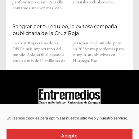
profesión no cesan. Para ello,
y Natalia Rébola vuelve...
contamos, una vez más, con
Sangrar por tu equipo, la exitosa campaña
publicitaria de la Cruz Roja
La Cruz Roja es una de las
personas en el mundo, pero
ONGs más importantes del
en 2023 tuvo problemas para
mundo. Solo su filial española
cumplir sus objetivos en
ayudó a más de 11 millones de
Noruega. Ese...
COPYRIGHT © 2022
Utilizamos cookies para optimizar nuestro sitio web y nuestro servicio.
Acepto