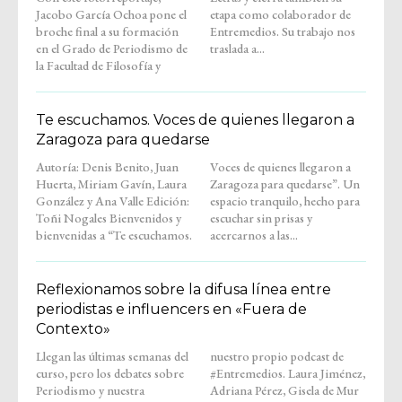
Jacobo García Ochoa pone el
etapa como colaborador de
broche final a su formación
Entremedios. Su trabajo nos
en el Grado de Periodismo de
traslada a...
la Facultad de Filosofía y
Te escuchamos. Voces de quienes llegaron a
Zaragoza para quedarse
Autoría: Denis Benito, Juan
Voces de quienes llegaron a
Huerta, Miriam Gavín, Laura
Zaragoza para quedarse”. Un
González y Ana Valle Edición:
espacio tranquilo, hecho para
Toñi Nogales Bienvenidos y
escuchar sin prisas y
bienvenidas a “Te escuchamos.
acercarnos a las...
Reflexionamos sobre la difusa línea entre
periodistas e influencers en «Fuera de
Contexto»
Llegan las últimas semanas del
nuestro propio podcast de
curso, pero los debates sobre
#Entremedios. Laura Jiménez,
Periodismo y nuestra
Adriana Pérez, Gisela de Mur