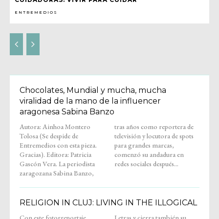
ENTREMEDIOS
Chocolates, Mundial y mucha, mucha
viralidad de la mano de la influencer
aragonesa Sabina Banzo
Autora: Ainhoa Montero
tras años como reportera de
Tolosa (Se despide de
televisión y locutora de spots
Entremedios con esta pieza.
para grandes marcas,
Gracias). Editora: Patricia
comenzó su andadura en
Gascón Vera. La periodista
redes sociales después...
zaragozana Sabina Banzo,
RELIGION IN CLUJ: LIVING IN THE ILLOGICAL
Con este fotorreportaje,
Letras y cierra también su