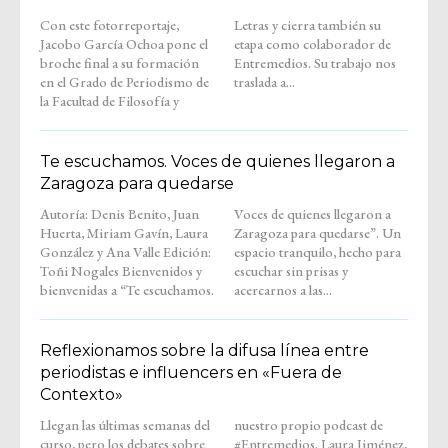
Con este fotorreportaje,
Letras y cierra también su
Jacobo García Ochoa pone el
etapa como colaborador de
broche final a su formación
Entremedios. Su trabajo nos
en el Grado de Periodismo de
traslada a...
la Facultad de Filosofía y
Te escuchamos. Voces de quienes llegaron a
Zaragoza para quedarse
Autoría: Denis Benito, Juan
Voces de quienes llegaron a
Huerta, Miriam Gavín, Laura
Zaragoza para quedarse”. Un
González y Ana Valle Edición:
espacio tranquilo, hecho para
Toñi Nogales Bienvenidos y
escuchar sin prisas y
bienvenidas a “Te escuchamos.
acercarnos a las...
Reflexionamos sobre la difusa línea entre
periodistas e influencers en «Fuera de
Contexto»
Llegan las últimas semanas del
nuestro propio podcast de
curso, pero los debates sobre
#Entremedios. Laura Jiménez,