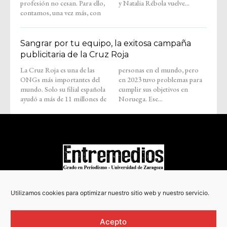
profesión no cesan. Para ello,
y Natalia Rébola vuelve...
contamos, una vez más, con
Sangrar por tu equipo, la exitosa campaña
publicitaria de la Cruz Roja
La Cruz Roja es una de las
personas en el mundo, pero
ONGs más importantes del
en 2023 tuvo problemas para
mundo. Solo su filial española
cumplir sus objetivos en
ayudó a más de 11 millones de
Noruega. Ese...
COPYRIGHT © 2022
Utilizamos cookies para optimizar nuestro sitio web y nuestro servicio.
Acepto