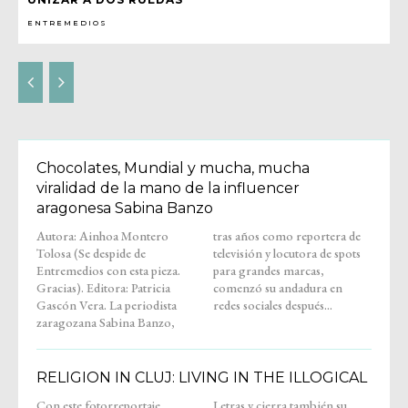
ENTREMEDIOS
Chocolates, Mundial y mucha, mucha
viralidad de la mano de la influencer
aragonesa Sabina Banzo
Autora: Ainhoa Montero
tras años como reportera de
Tolosa (Se despide de
televisión y locutora de spots
Entremedios con esta pieza.
para grandes marcas,
Gracias). Editora: Patricia
comenzó su andadura en
Gascón Vera. La periodista
redes sociales después...
zaragozana Sabina Banzo,
RELIGION IN CLUJ: LIVING IN THE ILLOGICAL
Con este fotorreportaje,
Letras y cierra también su