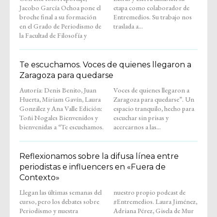
Jacobo García Ochoa pone el
etapa como colaborador de
broche final a su formación
Entremedios. Su trabajo nos
en el Grado de Periodismo de
traslada a...
la Facultad de Filosofía y
Te escuchamos. Voces de quienes llegaron a
Zaragoza para quedarse
Autoría: Denis Benito, Juan
Voces de quienes llegaron a
Huerta, Miriam Gavín, Laura
Zaragoza para quedarse”. Un
González y Ana Valle Edición:
espacio tranquilo, hecho para
Toñi Nogales Bienvenidos y
escuchar sin prisas y
bienvenidas a “Te escuchamos.
acercarnos a las...
Reflexionamos sobre la difusa línea entre
periodistas e influencers en «Fuera de
Contexto»
Llegan las últimas semanas del
nuestro propio podcast de
curso, pero los debates sobre
#Entremedios. Laura Jiménez,
Periodismo y nuestra
Adriana Pérez, Gisela de Mur