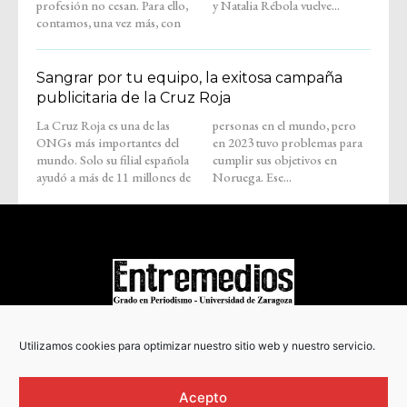
profesión no cesan. Para ello,
y Natalia Rébola vuelve...
contamos, una vez más, con
Sangrar por tu equipo, la exitosa campaña
publicitaria de la Cruz Roja
La Cruz Roja es una de las
personas en el mundo, pero
ONGs más importantes del
en 2023 tuvo problemas para
mundo. Solo su filial española
cumplir sus objetivos en
ayudó a más de 11 millones de
Noruega. Ese...
COPYRIGHT © 2022
Utilizamos cookies para optimizar nuestro sitio web y nuestro servicio.
Acepto