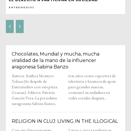
ENTREMEDIOS
Chocolates, Mundial y mucha, mucha
viralidad de la mano de la influencer
aragonesa Sabina Banzo
Autora: Ainhoa Montero
tras años como reportera de
Tolosa (Se despide de
televisión y locutora de spots
Entremedios con esta pieza.
para grandes marcas,
Gracias). Editora: Patricia
comenzó su andadura en
Gascón Vera. La periodista
redes sociales después...
zaragozana Sabina Banzo,
RELIGION IN CLUJ: LIVING IN THE ILLOGICAL
Con este fotorreportaje,
Letras y cierra también su