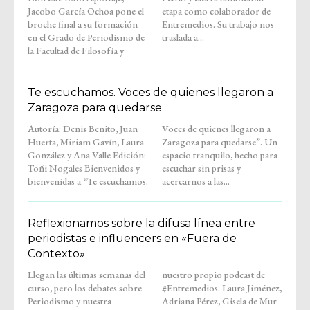
Jacobo García Ochoa pone el
etapa como colaborador de
broche final a su formación
Entremedios. Su trabajo nos
en el Grado de Periodismo de
traslada a...
la Facultad de Filosofía y
Te escuchamos. Voces de quienes llegaron a
Zaragoza para quedarse
Autoría: Denis Benito, Juan
Voces de quienes llegaron a
Huerta, Miriam Gavín, Laura
Zaragoza para quedarse”. Un
González y Ana Valle Edición:
espacio tranquilo, hecho para
Toñi Nogales Bienvenidos y
escuchar sin prisas y
bienvenidas a “Te escuchamos.
acercarnos a las...
Reflexionamos sobre la difusa línea entre
periodistas e influencers en «Fuera de
Contexto»
Llegan las últimas semanas del
nuestro propio podcast de
curso, pero los debates sobre
#Entremedios. Laura Jiménez,
Periodismo y nuestra
Adriana Pérez, Gisela de Mur