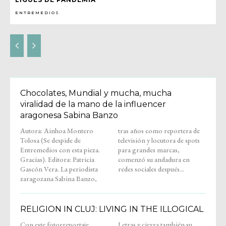
ENTREMEDIOS
Chocolates, Mundial y mucha, mucha
viralidad de la mano de la influencer
aragonesa Sabina Banzo
Autora: Ainhoa Montero
tras años como reportera de
Tolosa (Se despide de
televisión y locutora de spots
Entremedios con esta pieza.
para grandes marcas,
Gracias). Editora: Patricia
comenzó su andadura en
Gascón Vera. La periodista
redes sociales después...
zaragozana Sabina Banzo,
RELIGION IN CLUJ: LIVING IN THE ILLOGICAL
Con este fotorreportaje,
Letras y cierra también su