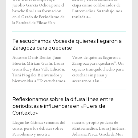
Jacobo García Ochoa pone el
etapa como colaborador de
broche final a su formación
Entremedios. Su trabajo nos
en el Grado de Periodismo de
traslada a...
la Facultad de Filosofía y
Te escuchamos. Voces de quienes llegaron a
Zaragoza para quedarse
Autoría: Denis Benito, Juan
Voces de quienes llegaron a
Huerta, Miriam Gavín, Laura
Zaragoza para quedarse”. Un
González y Ana Valle Edición:
espacio tranquilo, hecho para
Toñi Nogales Bienvenidos y
escuchar sin prisas y
bienvenidas a “Te escuchamos.
acercarnos a las...
Reflexionamos sobre la difusa línea entre
periodistas e influencers en «Fuera de
Contexto»
Llegan las últimas semanas del
nuestro propio podcast de
curso, pero los debates sobre
#Entremedios. Laura Jiménez,
Periodismo y nuestra
Adriana Pérez, Gisela de Mur