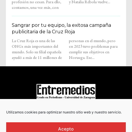
profesión no cesan. Para ello,
y Natalia Rébola vuelve...
contamos, una vez más, con
Sangrar por tu equipo, la exitosa campaña
publicitaria de la Cruz Roja
La Cruz Roja es una de las
personas en el mundo, pero
ONGs más importantes del
en 2023 tuvo problemas para
mundo. Solo su filial española
cumplir sus objetivos en
ayudó a más de 11 millones de
Noruega. Ese...
COPYRIGHT © 2022
Utilizamos cookies para optimizar nuestro sitio web y nuestro servicio.
Acepto