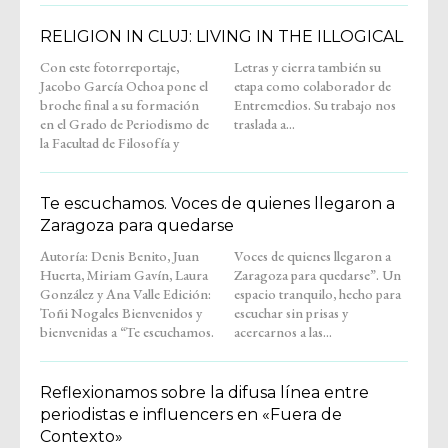
RELIGION IN CLUJ: LIVING IN THE ILLOGICAL
Con este fotorreportaje,
Letras y cierra también su
Jacobo García Ochoa pone el
etapa como colaborador de
broche final a su formación
Entremedios. Su trabajo nos
en el Grado de Periodismo de
traslada a...
la Facultad de Filosofía y
Te escuchamos. Voces de quienes llegaron a
Zaragoza para quedarse
Autoría: Denis Benito, Juan
Voces de quienes llegaron a
Huerta, Miriam Gavín, Laura
Zaragoza para quedarse”. Un
González y Ana Valle Edición:
espacio tranquilo, hecho para
Toñi Nogales Bienvenidos y
escuchar sin prisas y
bienvenidas a “Te escuchamos.
acercarnos a las...
Reflexionamos sobre la difusa línea entre
periodistas e influencers en «Fuera de
Contexto»