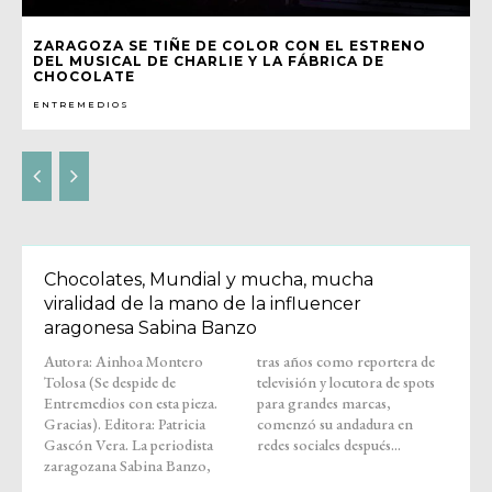
ZARAGOZA SE TIÑE DE COLOR CON EL ESTRENO
DEL MUSICAL DE CHARLIE Y LA FÁBRICA DE
CHOCOLATE
ENTREMEDIOS
Chocolates, Mundial y mucha, mucha
viralidad de la mano de la influencer
aragonesa Sabina Banzo
Autora: Ainhoa Montero
tras años como reportera de
Tolosa (Se despide de
televisión y locutora de spots
Entremedios con esta pieza.
para grandes marcas,
Gracias). Editora: Patricia
comenzó su andadura en
Gascón Vera. La periodista
redes sociales después...
zaragozana Sabina Banzo,