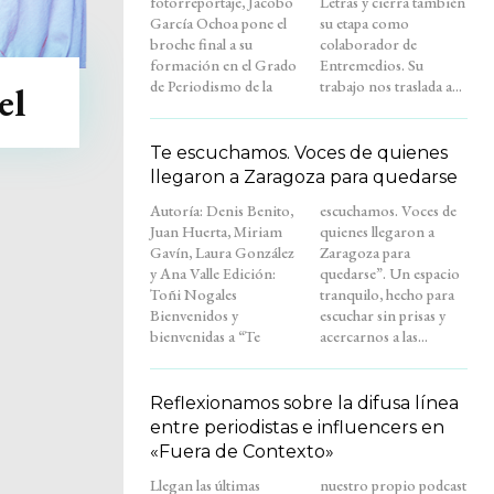
fotorreportaje, Jacobo
Letras y cierra también
García Ochoa pone el
su etapa como
broche final a su
colaborador de
formación en el Grado
Entremedios. Su
de Periodismo de la
trabajo nos traslada a...
el
Te escuchamos. Voces de quienes
llegaron a Zaragoza para quedarse
Autoría: Denis Benito,
escuchamos. Voces de
Juan Huerta, Miriam
quienes llegaron a
Gavín, Laura González
Zaragoza para
y Ana Valle Edición:
quedarse”. Un espacio
Toñi Nogales
tranquilo, hecho para
Bienvenidos y
escuchar sin prisas y
bienvenidas a “Te
acercarnos a las...
Reflexionamos sobre la difusa línea
entre periodistas e influencers en
«Fuera de Contexto»
Llegan las últimas
nuestro propio podcast