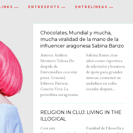
LINKS
ENTRESPOTS
ENTRELÍNEAS
Chocolates, Mundial y mucha,
mucha viralidad de la mano de la
influencer aragonesa Sabina Banzo
Autora: Ainhoa
Sabina Banzo, tras
Montero Tolosa (Se
años como reportera
despide de
de televisión y locutora
Entremedios con esta
de spots para grandes
pieza. Gracias).
marcas, comenzó su
Editora: Patricia
andadura en redes
Gascón Vera. La
sociales después...
periodista zaragozana
RELIGION IN CLUJ: LIVING IN THE
ILLOGICAL
Con este
Facultad de Filosofía y