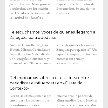
Jacobo García Ochoa pone el
etapa como colaborador de
broche final a su formación
Entremedios. Su trabajo nos
en el Grado de Periodismo de
traslada a...
la Facultad de Filosofía y
Te escuchamos. Voces de quienes llegaron a
Zaragoza para quedarse
Autoría: Denis Benito, Juan
Voces de quienes llegaron a
Huerta, Miriam Gavín, Laura
Zaragoza para quedarse”. Un
González y Ana Valle Edición:
espacio tranquilo, hecho para
Toñi Nogales Bienvenidos y
escuchar sin prisas y
bienvenidas a “Te escuchamos.
acercarnos a las...
Reflexionamos sobre la difusa línea entre
periodistas e influencers en «Fuera de
Contexto»
Llegan las últimas semanas del
nuestro propio podcast de
curso, pero los debates sobre
#Entremedios. Laura Jiménez,
Periodismo y nuestra
Adriana Pérez, Gisela de Mur