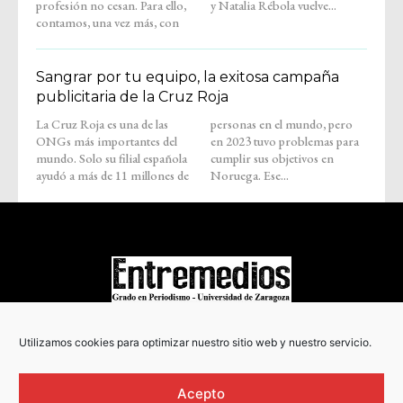
profesión no cesan. Para ello,
y Natalia Rébola vuelve...
contamos, una vez más, con
Sangrar por tu equipo, la exitosa campaña
publicitaria de la Cruz Roja
La Cruz Roja es una de las
personas en el mundo, pero
ONGs más importantes del
en 2023 tuvo problemas para
mundo. Solo su filial española
cumplir sus objetivos en
ayudó a más de 11 millones de
Noruega. Ese...
COPYRIGHT © 2022
Utilizamos cookies para optimizar nuestro sitio web y nuestro servicio.
Acepto