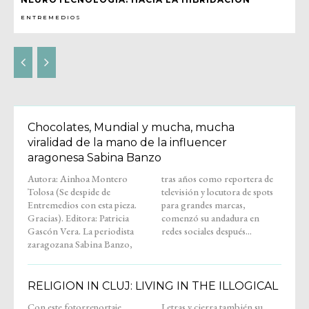
ENTREMEDIOS
Chocolates, Mundial y mucha, mucha
viralidad de la mano de la influencer
aragonesa Sabina Banzo
Autora: Ainhoa Montero
tras años como reportera de
Tolosa (Se despide de
televisión y locutora de spots
Entremedios con esta pieza.
para grandes marcas,
Gracias). Editora: Patricia
comenzó su andadura en
Gascón Vera. La periodista
redes sociales después...
zaragozana Sabina Banzo,
RELIGION IN CLUJ: LIVING IN THE ILLOGICAL
Con este fotorreportaje,
Letras y cierra también su