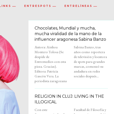
LINKS
ENTRESPOTS
ENTRELÍNEAS
Chocolates, Mundial y mucha,
mucha viralidad de la mano de la
influencer aragonesa Sabina Banzo
Autora: Ainhoa
Sabina Banzo, tras
Montero Tolosa (Se
años como reportera
despide de
de televisión y locutora
Entremedios con esta
de spots para grandes
pieza. Gracias).
marcas, comenzó su
Editora: Patricia
andadura en redes
Gascón Vera. La
sociales después...
periodista zaragozana
RELIGION IN CLUJ: LIVING IN THE
ILLOGICAL
Con este
Facultad de Filosofía y