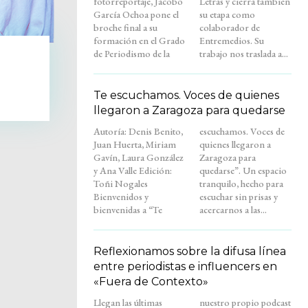
fotorreportaje, Jacobo
Letras y cierra también
García Ochoa pone el
su etapa como
broche final a su
colaborador de
formación en el Grado
Entremedios. Su
de Periodismo de la
trabajo nos traslada a...
Te escuchamos. Voces de quienes
llegaron a Zaragoza para quedarse
Autoría: Denis Benito,
escuchamos. Voces de
Juan Huerta, Miriam
quienes llegaron a
Gavín, Laura González
Zaragoza para
y Ana Valle Edición:
quedarse”. Un espacio
Toñi Nogales
tranquilo, hecho para
Bienvenidos y
escuchar sin prisas y
bienvenidas a “Te
acercarnos a las...
Reflexionamos sobre la difusa línea
entre periodistas e influencers en
«Fuera de Contexto»
Llegan las últimas
nuestro propio podcast