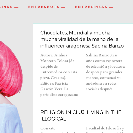
LINKS
ENTRESPOTS
ENTRELÍNEAS
Chocolates, Mundial y mucha,
mucha viralidad de la mano de la
influencer aragonesa Sabina Banzo
Autora: Ainhoa
Sabina Banzo, tras
Montero Tolosa (Se
años como reportera
despide de
de televisión y locutora
Entremedios con esta
de spots para grandes
pieza. Gracias).
marcas, comenzó su
Editora: Patricia
andadura en redes
Gascón Vera. La
sociales después...
periodista zaragozana
RELIGION IN CLUJ: LIVING IN THE
ILLOGICAL
Con este
Facultad de Filosofía y