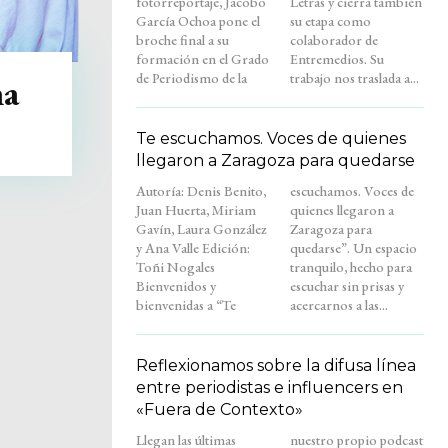
fotorreportaje, Jacobo
Letras y cierra también
García Ochoa pone el
su etapa como
broche final a su
colaborador de
formación en el Grado
Entremedios. Su
de Periodismo de la
trabajo nos traslada a...
na
Te escuchamos. Voces de quienes
llegaron a Zaragoza para quedarse
Autoría: Denis Benito,
escuchamos. Voces de
Juan Huerta, Miriam
quienes llegaron a
Gavín, Laura González
Zaragoza para
y Ana Valle Edición:
quedarse”. Un espacio
Toñi Nogales
tranquilo, hecho para
Bienvenidos y
escuchar sin prisas y
bienvenidas a “Te
acercarnos a las...
Reflexionamos sobre la difusa línea
entre periodistas e influencers en
«Fuera de Contexto»
Llegan las últimas
nuestro propio podcast