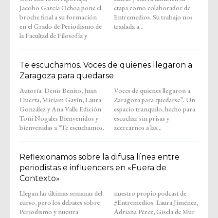
Jacobo García Ochoa pone el
etapa como colaborador de
broche final a su formación
Entremedios. Su trabajo nos
en el Grado de Periodismo de
traslada a...
la Facultad de Filosofía y
Te escuchamos. Voces de quienes llegaron a
Zaragoza para quedarse
Autoría: Denis Benito, Juan
Voces de quienes llegaron a
Huerta, Miriam Gavín, Laura
Zaragoza para quedarse”. Un
González y Ana Valle Edición:
espacio tranquilo, hecho para
Toñi Nogales Bienvenidos y
escuchar sin prisas y
bienvenidas a “Te escuchamos.
acercarnos a las...
Reflexionamos sobre la difusa línea entre
periodistas e influencers en «Fuera de
Contexto»
Llegan las últimas semanas del
nuestro propio podcast de
curso, pero los debates sobre
#Entremedios. Laura Jiménez,
Periodismo y nuestra
Adriana Pérez, Gisela de Mur