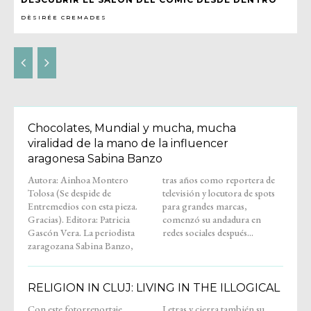
DÈSIRÉE CREMADES
Chocolates, Mundial y mucha, mucha
viralidad de la mano de la influencer
aragonesa Sabina Banzo
Autora: Ainhoa Montero
tras años como reportera de
Tolosa (Se despide de
televisión y locutora de spots
Entremedios con esta pieza.
para grandes marcas,
Gracias). Editora: Patricia
comenzó su andadura en
Gascón Vera. La periodista
redes sociales después...
zaragozana Sabina Banzo,
RELIGION IN CLUJ: LIVING IN THE ILLOGICAL
Con este fotorreportaje,
Letras y cierra también su