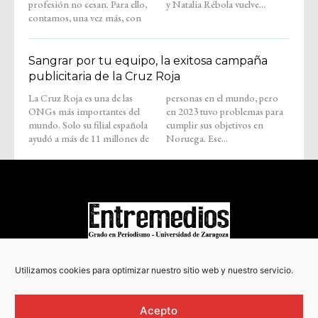
profesión no cesan. Para ello,
y Natalia Rébola vuelve...
contamos, una vez más, con
Sangrar por tu equipo, la exitosa campaña
publicitaria de la Cruz Roja
La Cruz Roja es una de las
personas en el mundo, pero
ONGs más importantes del
en 2023 tuvo problemas para
mundo. Solo su filial española
cumplir sus objetivos en
ayudó a más de 11 millones de
Noruega. Ese...
COPYRIGHT © 2022
Utilizamos cookies para optimizar nuestro sitio web y nuestro servicio.
Acepto