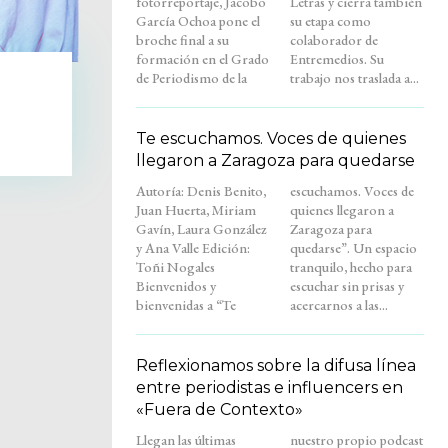
fotorreportaje, Jacobo
Letras y cierra también
García Ochoa pone el
su etapa como
broche final a su
colaborador de
formación en el Grado
Entremedios. Su
de Periodismo de la
trabajo nos traslada a...
Te escuchamos. Voces de quienes
llegaron a Zaragoza para quedarse
Autoría: Denis Benito,
escuchamos. Voces de
Juan Huerta, Miriam
quienes llegaron a
Gavín, Laura González
Zaragoza para
y Ana Valle Edición:
quedarse”. Un espacio
Toñi Nogales
tranquilo, hecho para
Bienvenidos y
escuchar sin prisas y
bienvenidas a “Te
acercarnos a las...
Reflexionamos sobre la difusa línea
entre periodistas e influencers en
«Fuera de Contexto»
Llegan las últimas
nuestro propio podcast