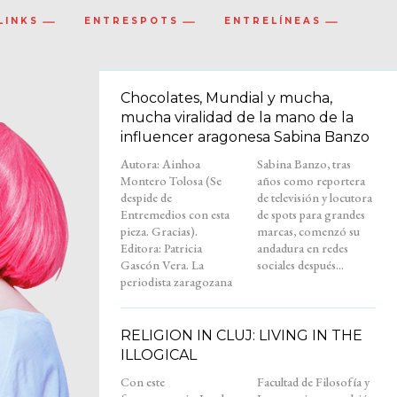
LINKS
ENTRESPOTS
ENTRELÍNEAS
Chocolates, Mundial y mucha,
mucha viralidad de la mano de la
influencer aragonesa Sabina Banzo
Autora: Ainhoa
Sabina Banzo, tras
Montero Tolosa (Se
años como reportera
despide de
de televisión y locutora
Entremedios con esta
de spots para grandes
pieza. Gracias).
marcas, comenzó su
Editora: Patricia
andadura en redes
Gascón Vera. La
sociales después...
periodista zaragozana
RELIGION IN CLUJ: LIVING IN THE
ILLOGICAL
Con este
Facultad de Filosofía y