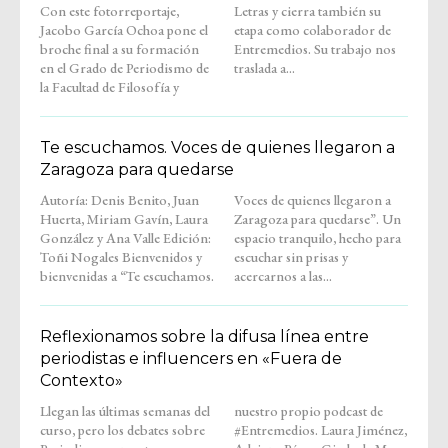
Con este fotorreportaje,
Letras y cierra también su
Jacobo García Ochoa pone el
etapa como colaborador de
broche final a su formación
Entremedios. Su trabajo nos
en el Grado de Periodismo de
traslada a...
la Facultad de Filosofía y
Te escuchamos. Voces de quienes llegaron a
Zaragoza para quedarse
Autoría: Denis Benito, Juan
Voces de quienes llegaron a
Huerta, Miriam Gavín, Laura
Zaragoza para quedarse”. Un
González y Ana Valle Edición:
espacio tranquilo, hecho para
Toñi Nogales Bienvenidos y
escuchar sin prisas y
bienvenidas a “Te escuchamos.
acercarnos a las...
Reflexionamos sobre la difusa línea entre
periodistas e influencers en «Fuera de
Contexto»
Llegan las últimas semanas del
nuestro propio podcast de
curso, pero los debates sobre
#Entremedios. Laura Jiménez,