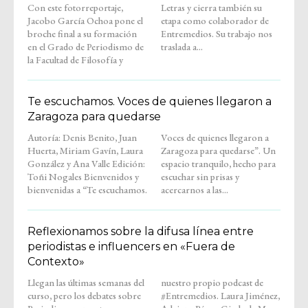
Con este fotorreportaje,
Letras y cierra también su
Jacobo García Ochoa pone el
etapa como colaborador de
broche final a su formación
Entremedios. Su trabajo nos
en el Grado de Periodismo de
traslada a...
la Facultad de Filosofía y
Te escuchamos. Voces de quienes llegaron a
Zaragoza para quedarse
Autoría: Denis Benito, Juan
Voces de quienes llegaron a
Huerta, Miriam Gavín, Laura
Zaragoza para quedarse”. Un
González y Ana Valle Edición:
espacio tranquilo, hecho para
Toñi Nogales Bienvenidos y
escuchar sin prisas y
bienvenidas a “Te escuchamos.
acercarnos a las...
Reflexionamos sobre la difusa línea entre
periodistas e influencers en «Fuera de
Contexto»
Llegan las últimas semanas del
nuestro propio podcast de
curso, pero los debates sobre
#Entremedios. Laura Jiménez,