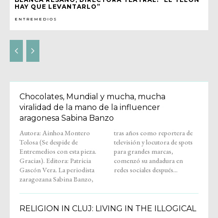
HAY QUE LEVANTARLO”
ENTREMEDIOS
Chocolates, Mundial y mucha, mucha
viralidad de la mano de la influencer
aragonesa Sabina Banzo
Autora: Ainhoa Montero
tras años como reportera de
Tolosa (Se despide de
televisión y locutora de spots
Entremedios con esta pieza.
para grandes marcas,
Gracias). Editora: Patricia
comenzó su andadura en
Gascón Vera. La periodista
redes sociales después...
zaragozana Sabina Banzo,
RELIGION IN CLUJ: LIVING IN THE ILLOGICAL