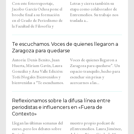
Con este fotorreportaje,
Letras y cierra también su
Jacobo García Ochoa pone el
etapa como colaborador de
broche final a su formación
Entremedios. Su trabajo nos
en el Grado de Periodismo de
traslada a...
la Facultad de Filosofía y
Te escuchamos. Voces de quienes llegaron a
Zaragoza para quedarse
Autoría: Denis Benito, Juan
Voces de quienes llegaron a
Huerta, Miriam Gavín, Laura
Zaragoza para quedarse”. Un
González y Ana Valle Edición:
espacio tranquilo, hecho para
Toñi Nogales Bienvenidos y
escuchar sin prisas y
bienvenidas a “Te escuchamos.
acercarnos a las...
Reflexionamos sobre la difusa línea entre
periodistas e influencers en «Fuera de
Contexto»
Llegan las últimas semanas del
nuestro propio podcast de
curso, pero los debates sobre
#Entremedios. Laura Jiménez,