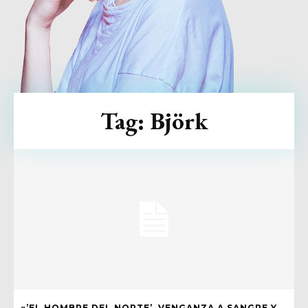
Tag:
Björk
«’EL HOMBRE DEL NORTE’, VENGANZA A SANGRE Y