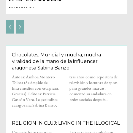
ENTREMEDIOS
Chocolates, Mundial y mucha, mucha
viralidad de la mano de la influencer
aragonesa Sabina Banzo
Autora: Ainhoa Montero
tras años como reportera de
Tolosa (Se despide de
televisión y locutora de spots
Entremedios con esta pieza.
para grandes marcas,
Gracias). Editora: Patricia
comenzó su andadura en
Gascón Vera. La periodista
redes sociales después...
zaragozana Sabina Banzo,
RELIGION IN CLUJ: LIVING IN THE ILLOGICAL
Con este fotorreportaje,
Letras y cierra también su