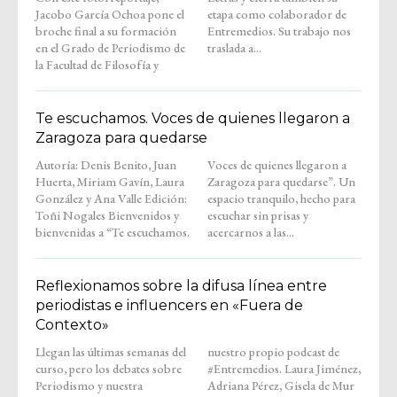
Jacobo García Ochoa pone el
etapa como colaborador de
broche final a su formación
Entremedios. Su trabajo nos
en el Grado de Periodismo de
traslada a...
la Facultad de Filosofía y
Te escuchamos. Voces de quienes llegaron a
Zaragoza para quedarse
Autoría: Denis Benito, Juan
Voces de quienes llegaron a
Huerta, Miriam Gavín, Laura
Zaragoza para quedarse”. Un
González y Ana Valle Edición:
espacio tranquilo, hecho para
Toñi Nogales Bienvenidos y
escuchar sin prisas y
bienvenidas a “Te escuchamos.
acercarnos a las...
Reflexionamos sobre la difusa línea entre
periodistas e influencers en «Fuera de
Contexto»
Llegan las últimas semanas del
nuestro propio podcast de
curso, pero los debates sobre
#Entremedios. Laura Jiménez,
Periodismo y nuestra
Adriana Pérez, Gisela de Mur