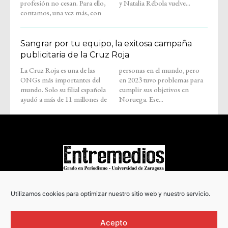
profesión no cesan. Para ello,
y Natalia Rébola vuelve...
contamos, una vez más, con
Sangrar por tu equipo, la exitosa campaña
publicitaria de la Cruz Roja
La Cruz Roja es una de las
personas en el mundo, pero
ONGs más importantes del
en 2023 tuvo problemas para
mundo. Solo su filial española
cumplir sus objetivos en
ayudó a más de 11 millones de
Noruega. Ese...
COPYRIGHT © 2022
Utilizamos cookies para optimizar nuestro sitio web y nuestro servicio.
Acepto