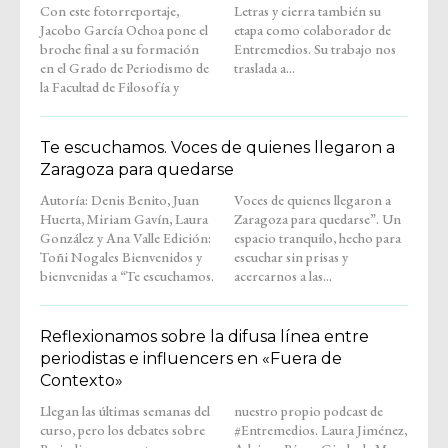
Con este fotorreportaje,
Letras y cierra también su
Jacobo García Ochoa pone el
etapa como colaborador de
broche final a su formación
Entremedios. Su trabajo nos
en el Grado de Periodismo de
traslada a...
la Facultad de Filosofía y
Te escuchamos. Voces de quienes llegaron a
Zaragoza para quedarse
Autoría: Denis Benito, Juan
Voces de quienes llegaron a
Huerta, Miriam Gavín, Laura
Zaragoza para quedarse”. Un
González y Ana Valle Edición:
espacio tranquilo, hecho para
Toñi Nogales Bienvenidos y
escuchar sin prisas y
bienvenidas a “Te escuchamos.
acercarnos a las...
Reflexionamos sobre la difusa línea entre
periodistas e influencers en «Fuera de
Contexto»
Llegan las últimas semanas del
nuestro propio podcast de
curso, pero los debates sobre
#Entremedios. Laura Jiménez,