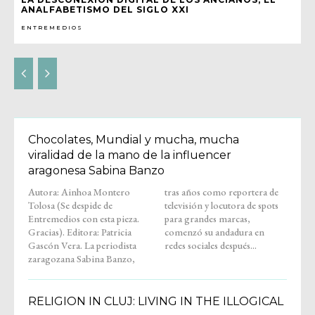
ANALFABETISMO DEL SIGLO XXI
ENTREMEDIOS
Chocolates, Mundial y mucha, mucha
viralidad de la mano de la influencer
aragonesa Sabina Banzo
Autora: Ainhoa Montero
tras años como reportera de
Tolosa (Se despide de
televisión y locutora de spots
Entremedios con esta pieza.
para grandes marcas,
Gracias). Editora: Patricia
comenzó su andadura en
Gascón Vera. La periodista
redes sociales después...
zaragozana Sabina Banzo,
RELIGION IN CLUJ: LIVING IN THE ILLOGICAL