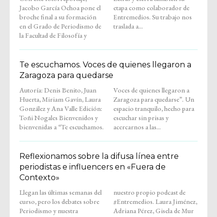
Jacobo García Ochoa pone el
etapa como colaborador de
broche final a su formación
Entremedios. Su trabajo nos
en el Grado de Periodismo de
traslada a...
la Facultad de Filosofía y
Te escuchamos. Voces de quienes llegaron a
Zaragoza para quedarse
Autoría: Denis Benito, Juan
Voces de quienes llegaron a
Huerta, Miriam Gavín, Laura
Zaragoza para quedarse”. Un
González y Ana Valle Edición:
espacio tranquilo, hecho para
Toñi Nogales Bienvenidos y
escuchar sin prisas y
bienvenidas a “Te escuchamos.
acercarnos a las...
Reflexionamos sobre la difusa línea entre
periodistas e influencers en «Fuera de
Contexto»
Llegan las últimas semanas del
nuestro propio podcast de
curso, pero los debates sobre
#Entremedios. Laura Jiménez,
Periodismo y nuestra
Adriana Pérez, Gisela de Mur