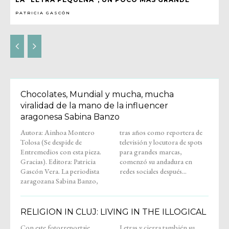
PATRICIA GASCÓN
Chocolates, Mundial y mucha, mucha
viralidad de la mano de la influencer
aragonesa Sabina Banzo
Autora: Ainhoa Montero
tras años como reportera de
Tolosa (Se despide de
televisión y locutora de spots
Entremedios con esta pieza.
para grandes marcas,
Gracias). Editora: Patricia
comenzó su andadura en
Gascón Vera. La periodista
redes sociales después...
zaragozana Sabina Banzo,
RELIGION IN CLUJ: LIVING IN THE ILLOGICAL
Con este fotorreportaje,
Letras y cierra también su