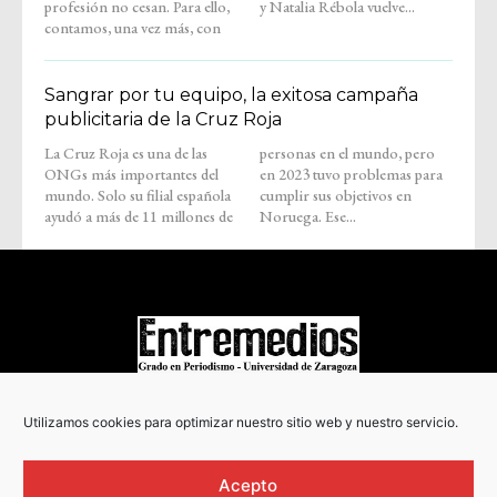
profesión no cesan. Para ello,
y Natalia Rébola vuelve...
contamos, una vez más, con
Sangrar por tu equipo, la exitosa campaña
publicitaria de la Cruz Roja
La Cruz Roja es una de las
personas en el mundo, pero
ONGs más importantes del
en 2023 tuvo problemas para
mundo. Solo su filial española
cumplir sus objetivos en
ayudó a más de 11 millones de
Noruega. Ese...
COPYRIGHT © 2022
Utilizamos cookies para optimizar nuestro sitio web y nuestro servicio.
Acepto