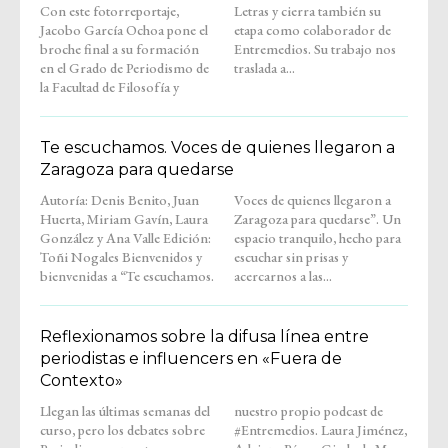
Con este fotorreportaje,
Letras y cierra también su
Jacobo García Ochoa pone el
etapa como colaborador de
broche final a su formación
Entremedios. Su trabajo nos
en el Grado de Periodismo de
traslada a...
la Facultad de Filosofía y
Te escuchamos. Voces de quienes llegaron a
Zaragoza para quedarse
Autoría: Denis Benito, Juan
Voces de quienes llegaron a
Huerta, Miriam Gavín, Laura
Zaragoza para quedarse”. Un
González y Ana Valle Edición:
espacio tranquilo, hecho para
Toñi Nogales Bienvenidos y
escuchar sin prisas y
bienvenidas a “Te escuchamos.
acercarnos a las...
Reflexionamos sobre la difusa línea entre
periodistas e influencers en «Fuera de
Contexto»
Llegan las últimas semanas del
nuestro propio podcast de
curso, pero los debates sobre
#Entremedios. Laura Jiménez,