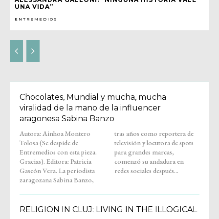
UNA VIDA”
ENTREMEDIOS
Chocolates, Mundial y mucha, mucha
viralidad de la mano de la influencer
aragonesa Sabina Banzo
Autora: Ainhoa Montero
tras años como reportera de
Tolosa (Se despide de
televisión y locutora de spots
Entremedios con esta pieza.
para grandes marcas,
Gracias). Editora: Patricia
comenzó su andadura en
Gascón Vera. La periodista
redes sociales después...
zaragozana Sabina Banzo,
RELIGION IN CLUJ: LIVING IN THE ILLOGICAL