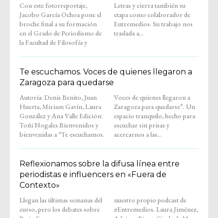
Con este fotorreportaje,
Letras y cierra también su
Jacobo García Ochoa pone el
etapa como colaborador de
broche final a su formación
Entremedios. Su trabajo nos
en el Grado de Periodismo de
traslada a...
la Facultad de Filosofía y
Te escuchamos. Voces de quienes llegaron a
Zaragoza para quedarse
Autoría: Denis Benito, Juan
Voces de quienes llegaron a
Huerta, Miriam Gavín, Laura
Zaragoza para quedarse”. Un
González y Ana Valle Edición:
espacio tranquilo, hecho para
Toñi Nogales Bienvenidos y
escuchar sin prisas y
bienvenidas a “Te escuchamos.
acercarnos a las...
Reflexionamos sobre la difusa línea entre
periodistas e influencers en «Fuera de
Contexto»
Llegan las últimas semanas del
nuestro propio podcast de
curso, pero los debates sobre
#Entremedios. Laura Jiménez,